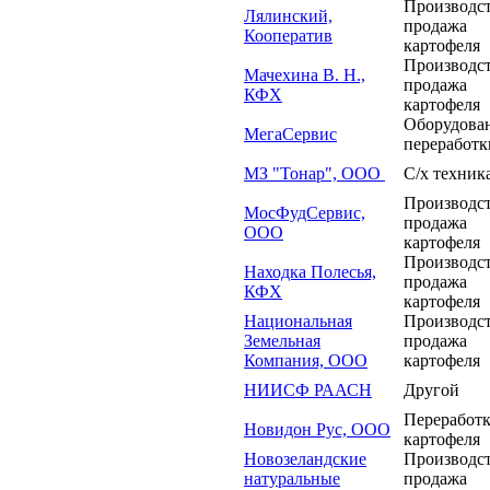
Производст
Лялинский,
продажа
Кооператив
картофеля
Производст
Мачехина В. Н.,
продажа
КФХ
картофеля
Оборудован
МегаСервис
переработ
МЗ "Тонар", ООО
С/х техник
Производст
МосФудСервис,
продажа
ООО
картофеля
Производст
Находка Полесья,
продажа
КФХ
картофеля
Национальная
Производст
Земельная
продажа
Компания, ООО
картофеля
НИИСФ РААСН
Другой
Переработ
Новидон Рус, ООО
картофеля
Новозеландские
Производст
натуральные
продажа