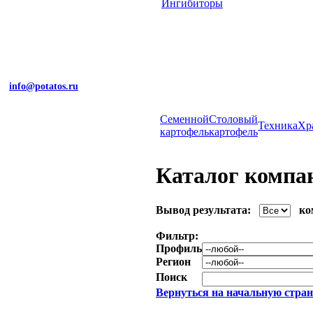
Ингибиторы
info@potatos.ru
Cеменной
Столовый
Техника
Хр
картофель
картофель
Каталог компа
Вывод результата:
ко
Фильтр:
Профиль
Регион
Поиск
Вернуться на начальную стран