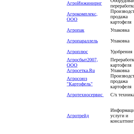
Оборудован
АгроИнжинирнг
переработ
Производст
Агрокомплекс,
продажа
ООО
картофеля
Агропак
Упаковка
Агропараллель
Упаковка
Агроплюс
Удобрения
Агросбыт2007,
Переработ
ООО
картофеля
Агросетка.Ru
Упаковка
Производст
Агросоюз
продажа
"Картофель"
картофеля
Агротехносервис
С/х техник
Информац
Агротрейд
услуги и
консалтин