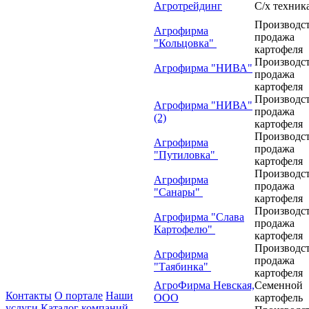
Агротрейдинг
С/х техник
Производст
Агрофирма
продажа
"Кольцовка"
картофеля
Производст
Агрофирма "НИВА"
продажа
картофеля
Производст
Агрофирма "НИВА"
продажа
(2)
картофеля
Производст
Агрофирма
продажа
"Путиловка"
картофеля
Производст
Агрофирма
продажа
"Санары"
картофеля
Производст
Агрофирма "Слава
продажа
Картофелю"
картофеля
Производст
Агрофирма
продажа
"Таябинка"
картофеля
АгроФирма Невская,
Семенной
Контакты
О портале
Наши
ООО
картофель
услуги
Каталог компаний