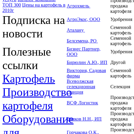
Производст
ТОП 300
Цены на картофель в
Агрохмель
продажа
2010г
картофеля
Подписка на
АгроЭкос, ООО
Удобрения
Семенной
новости
Аталану
картофель
Семенной
Белсемена, РО
картофель
Полезные
Бизнес Партнер,
Удобрения
ООО
ссылки
Бирюлин А.Ю., ИП
Другой
Виктория, Садовая
Семенной
Картофель
фирма
картофель
Всеволжская
селекционная
Селекция
Производство
станция
Производст
картофеля
ВСФ Логистик
продажа
картофеля
Производст
Оборудование
Вялков Н.Н., ИП
продажа
картофеля
для
Производст
Горчакова О.К.,