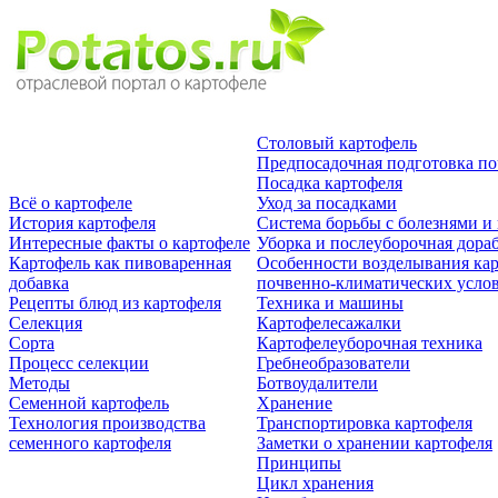
Столовый картофель
Предпосадочная подготовка п
Посадка картофеля
Всё о картофеле
Уход за посадками
История картофеля
Система борьбы с болезнями и
Интересные факты о картофеле
Уборка и послеуборочная дора
Картофель как пивоваренная
Особенности возделывания кар
добавка
почвенно-климатических усло
Рецепты блюд из картофеля
Техника и машины
Селекция
Картофелесажалки
Сорта
Картофелеуборочная техника
Процесс селекции
Гребнеобразователи
Методы
Ботвоудалители
Семенной картофель
Хранение
Технология производства
Транспортировка картофеля
семенного картофеля
Заметки о хранении картофеля
Принципы
Цикл хранения