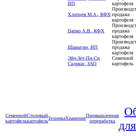
ИП
картофеля
Производст
Хлопцев М.А., КФХ
продажа
картофеля
Производст
Цапко А.В., КФХ
продажа
картофеля
Производст
Шарыгин, ИП
продажа
картофеля
Эйч-Зет-Пи-Си
Семенной
Садокас, ЗАО
картофель
О
Cеменной
Столовый
Промышленная
Техника
Хранение
картофель
картофель
переработка
для