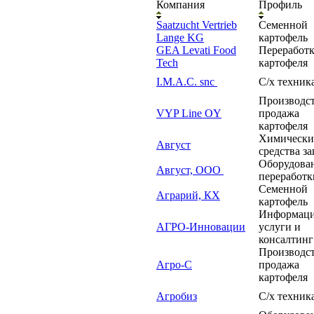
Компания
Профиль
Saatzucht Vertrieb
Семенной
Lange KG
картофель
GEA Levati Food
Переработ
Tech
картофеля
I.M.A.C. snc
С/х техник
Производст
VYP Line OY
продажа
картофеля
Xимически
Август
средства 
Оборудован
Август, ООО
переработ
Семенной
Аграрий, КХ
картофель
Информац
АГРО-Инновации
услуги и
консалтин
Производст
Агро-С
продажа
картофеля
Агробиз
С/х техник