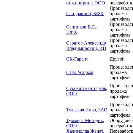
инжиниринг, ООО
переработ
Производст
Сандракина, КФХ
продажа
картофеля
Производст
Санников В.Е.,
продажа
ЦФХ
картофеля
Производст
Саратов Александр
продажа
Владимирович, ИП
картофеля
СК-Гарант
Другой
Производст
СПК Усадьба
продажа
картофеля
Производст
Сурский картофель,
продажа
ООО
картофеля
Производст
Тульская Нива, ЗАО
продажа
картофеля
Туммерс Методик,
Оборудован
ООО
переработ
Халимолда Жанат,
Переработ