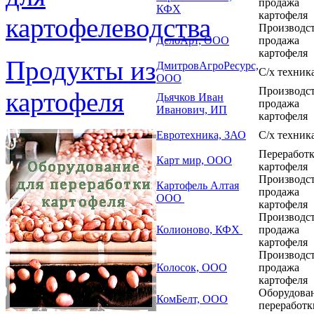
продажа
КФХ
картофеля
картофелеводства
Производст
ДелоАрт, ООО
продажа
картофеля
Продукты из
ДмитровАгроРесурс,
С/х техник
ООО
Производст
картофеля
Дьячков Иван
продажа
Иванович, ИП
картофеля
Евротехника, ЗАО
С/х техник
Переработ
Карт мир, ООО
картофеля
Производст
Картофель Алтая
продажа
ООО
картофеля
Производст
Колионово, КФХ
продажа
картофеля
Производст
Колосок, ООО
продажа
картофеля
Оборудован
КомБелт, ООО
переработ