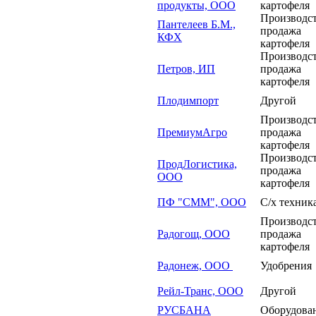
продукты, ООО
картофеля
Производст
Пантелеев Б.М.,
продажа
КФХ
картофеля
Производст
Петров, ИП
продажа
картофеля
Плодимпорт
Другой
Производст
ПремиумАгро
продажа
картофеля
Производст
ПродЛогистика,
продажа
ООО
картофеля
ПФ "СММ", ООО
С/х техник
Производст
Радогощ, ООО
продажа
картофеля
Радонеж, ООО
Удобрения
Рейл-Транс, ООО
Другой
РУСБАНА
Оборудован