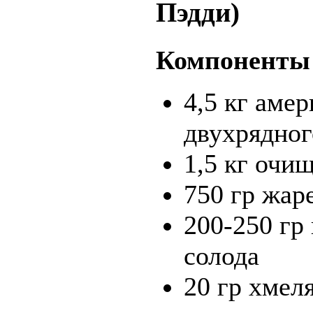
Пэдди)
Компоненты 
4,5 кг аме
двухрядног
1,5 кг очи
750 гр жар
200-250 гр
солода
20 гр хмел