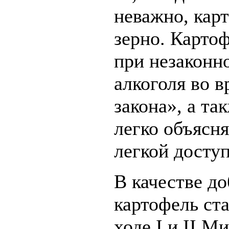
неважно, кар
зерно. Карто
при незаконн
алкоголя во в
закона», а та
легко объясня
легкой досту
В качестве д
картофель ста
ходе I и II М