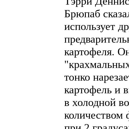
Тэрри Деннис
Брюпаб сказал
использует д
предваритель
картофеля. О
"крахмальных 
тонко нареза
картофель и 
в холодной в
количеством 
при 2 градус