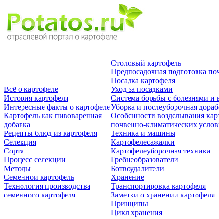
Столовый картофель
Предпосадочная подготовка по
Посадка картофеля
Всё о картофеле
Уход за посадками
История картофеля
Система борьбы с болезнями и 
Интересные факты о картофеле
Уборка и послеуборочная дораб
Картофель как пивоваренная
Особенности возделывания кар
добавка
почвенно-климатических усло
Рецепты блюд из картофеля
Техника и машины
Селекция
Картофелесажалки
Сорта
Картофелеуборочная техника
Процесс селекции
Гребнеобразователи
Методы
Ботвоудалители
Семенной картофель
Хранение
Технология производства
Транспортировка картофеля
семенного картофеля
Заметки о хранении картофеля
Принципы
Цикл хранения