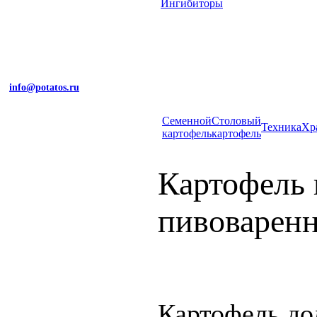
Ингибиторы
info@potatos.ru
Cеменной
Столовый
Техника
Хр
картофель
картофель
Картофель 
пивоваренн
Картофель до