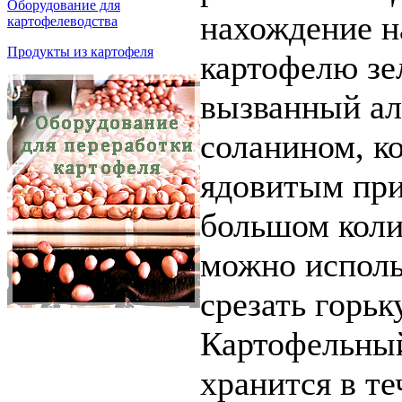
Оборудование для
нахождение н
картофелеводства
Продукты из картофеля
картофелю зе
вызванный а
соланином, к
ядовитым при
большом коли
можно исполь
срезать горьк
Картофельный
хранится в т