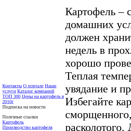
Картофель – 
домашних усл
должен храни
недель в про
хорошо прове
Теплая темпе
увядание и пр
Контакты
О портале
Наши
услуги
Каталог компаний
ТОП 300
Цены на картофель в
Избегайте ка
2010г
Подписка на новости
сморщенного,
Полезные ссылки
Картофель
расколотого.
Производство картофеля