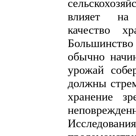
сельскохоз
влияет на
качество хр
Большинство
обычно начи
урожай собе
должны стре
хранение зр
неповрежде
Исследования