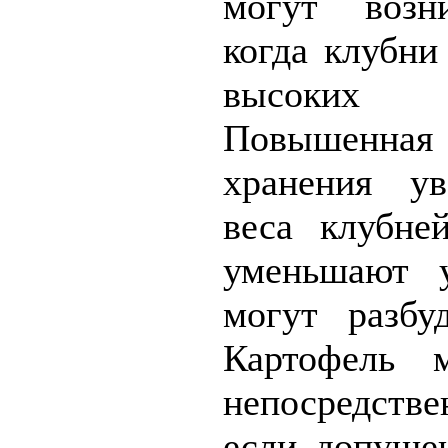
могут возн
когда клубни
высоких
Повышенна
хранения ув
веса клубне
уменьшают 
могут разбу
Картофель м
непосредств
если допуще