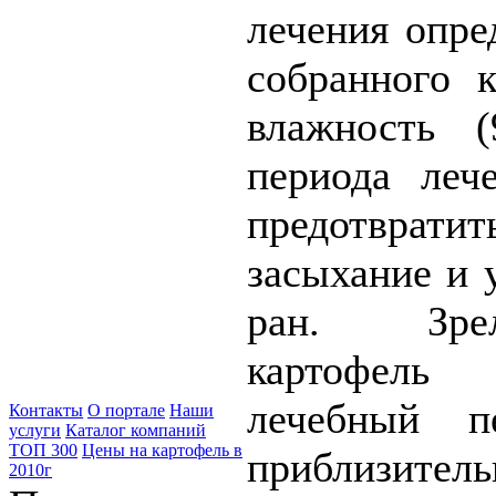
лечения опре
собранного 
влажность 
периода леч
предотвра
засыхание и 
ран. Зре
картофель
лечебный п
Контакты
О портале
Наши
услуги
Каталог компаний
ТОП 300
Цены на картофель в
приблизитель
2010г