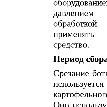
оборудовани
давление
обработко
применять 
средство.
Период сбор
Срезание бот
используетс
картофельно
Оно использу