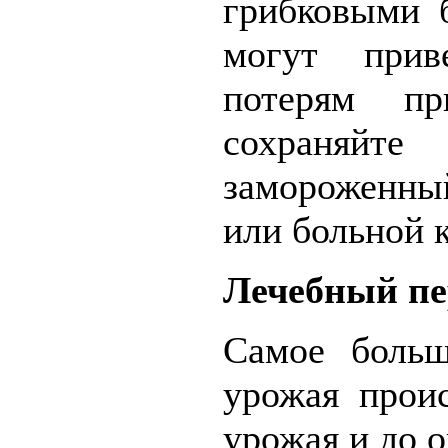
грибковыми 
могут при
потерям п
сохраня
замороженн
или больной 
Лечебный пе
Самое больш
урожая прои
урожая и до 