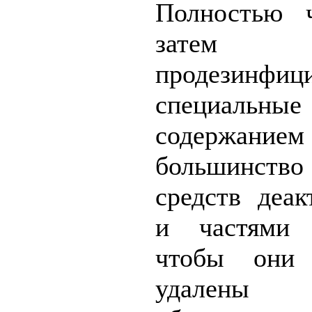
Полностью 
зате
продезинфиц
специальн
содержанием
большинство
средств деа
и частями 
чтобы они
удале