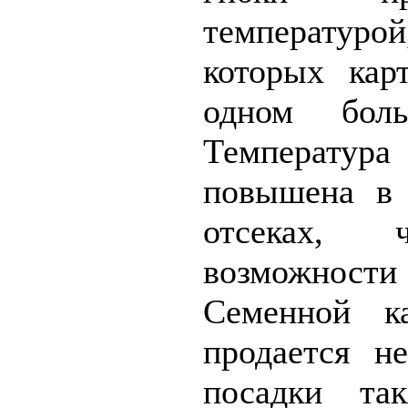
температур
которых кар
одном бол
Температу
повышена в 
отсеках, 
возможност
Семенной ка
продается н
посадки та