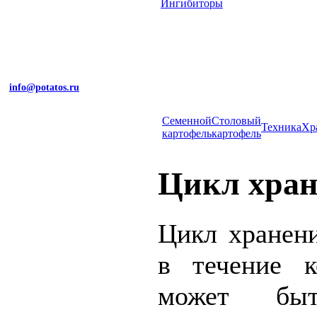
Ингибиторы
info@potatos.ru
Cеменной
Столовый
Техника
Хр
картофель
картофель
Цикл хра
Цикл хранени
в течение к
может бы