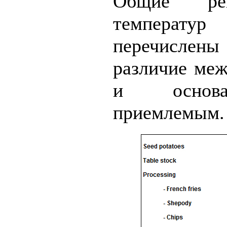
Общие рек
темпера
перечислен
различие ме
и основа
приемлемым.