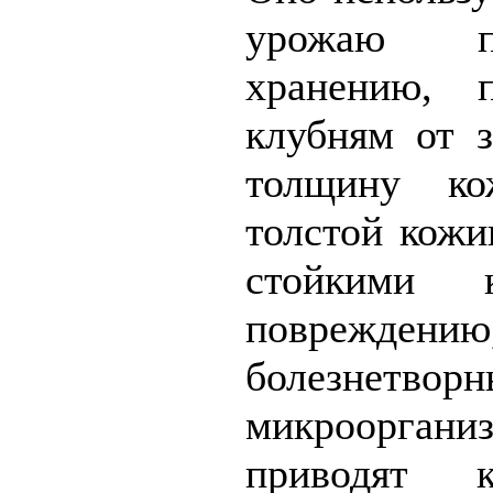
урожаю по
хранению, п
клубням от 
толщину к
толстой кожи
стойкими 
повреждени
болезнетвор
микроорга
приводят 