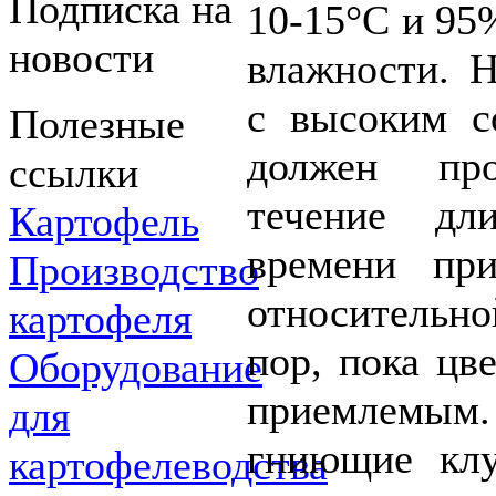
Подписка на
10-15°C и 95
новости
влажности. 
с высоким с
Полезные
должен пр
ссылки
течение дли
Картофель
времени пр
Производство
относительно
картофеля
пор, пока цв
Оборудование
приемлемым.
для
гниющие кл
картофелеводства