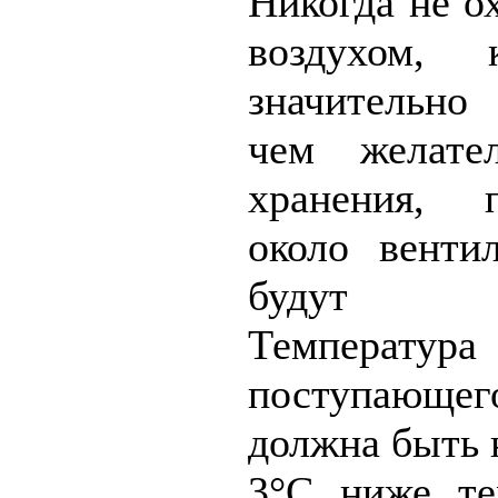
Никогда не 
воздухом, 
значительно
чем желател
хранения, 
около венти
будут пе
Температ
поступающег
должна быть н
3°C ниже те