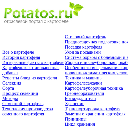
Столовый картофель
Предпосадочная подготовка по
Посадка картофеля
Всё о картофеле
Уход за посадками
История картофеля
Система борьбы с болезнями и 
Интересные факты о картофеле
Уборка и послеуборочная дораб
Картофель как пивоваренная
Особенности возделывания кар
добавка
почвенно-климатических усло
Рецепты блюд из картофеля
Техника и машины
Селекция
Картофелесажалки
Сорта
Картофелеуборочная техника
Процесс селекции
Гребнеобразователи
Методы
Ботвоудалители
Семенной картофель
Хранение
Технология производства
Транспортировка картофеля
семенного картофеля
Заметки о хранении картофеля
Принципы
Цикл хранения