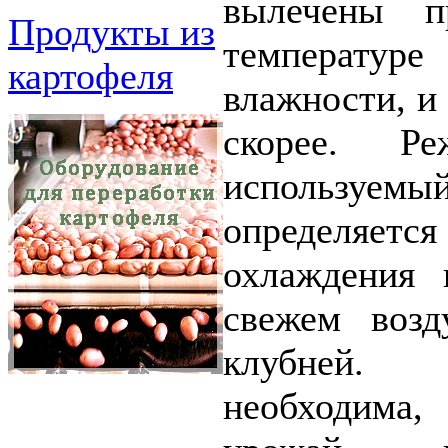
вылечены п
Продукты из
температуре
картофеля
влажности, и
скорее. Ре
используемый
определяет
охлаждения 
свежем возд
клубней
необходима,