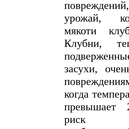
повреждени
урожай, ко
мякоти клу
Клубни, т
подверженн
засухи, оче
повреждени
когда темпер
превышает 2
риск ин