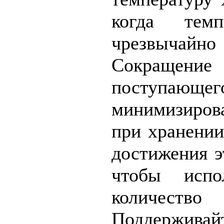
когда темп
чрезвыч
Сокращение
поступающег
минимизиро
при хранении
достижения э
чтобы испо
количеств
Поддерживай