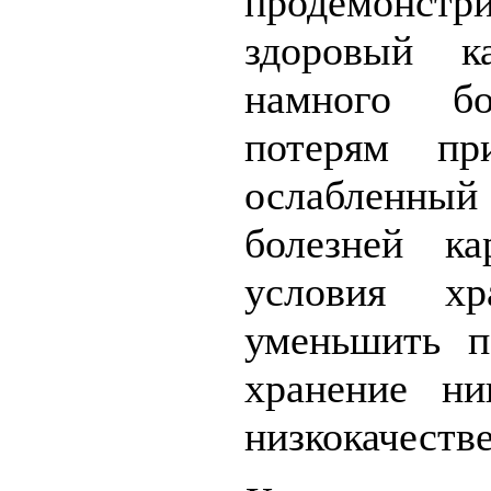
продемонс
здоровый ка
намного б
потерям пр
ослабленн
болезней ка
условия хр
уменьшить п
хранение ни
низкокачеств