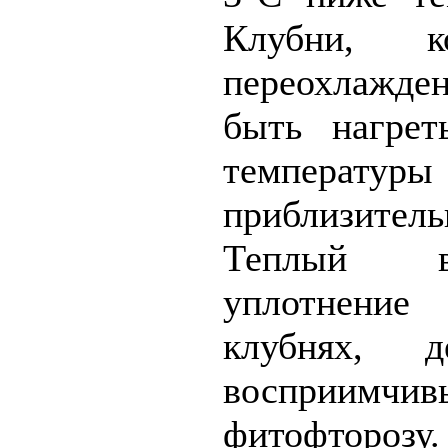
Клубни, к
переохлаж
быть нагрет
температуры
приблизите
Теплый в
уплотнени
клубнях, 
восприимчи
фитофтороз