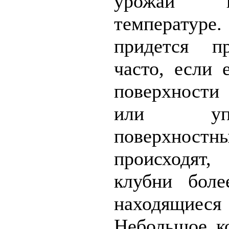
урожай в
температуре
придется пр
часто, если 
поверхности
или упл
поверхно
происходят
клубни боле
находящиес
Небольшое к