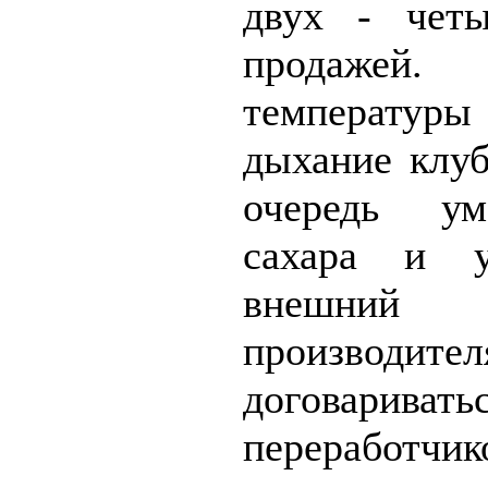
двух - четы
продажей.
температу
дыхание клуб
очередь ум
сахара и 
внешний
производ
договарив
переработч