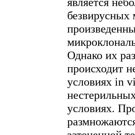
является неб
безвирусных 
произведенны
микроклональ
Однако их ра
происходит н
условиях in vi
нестерильны
условиях. Пр
размножаются
затененной т