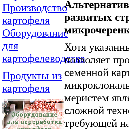
Альтернатив
Производство
развитых ст
картофеля
микрочеренк
Оборудование
для
Хотя указанн
картофелеводства
позволяет пр
семенной кар
Продукты из
микроклональ
картофеля
меристем явл
сложной техн
требующей н