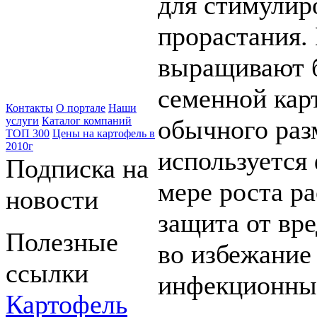
для стимулир
прорастания.
выращивают 
семенной кар
Контакты
О портале
Наши
обычного раз
услуги
Каталог компаний
ТОП 300
Цены на картофель в
2010г
используется
Подписка на
мере роста р
новости
защита от вр
Полезные
во избежание
ссылки
инфекционны
Картофель