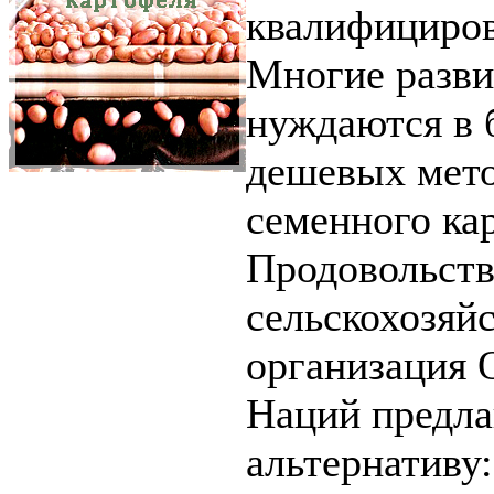
квалифициров
Многие разв
нуждаются в 
дешевых мето
семенного ка
Продовольств
сельскохозяй
организация
Наций предла
альтернативу: