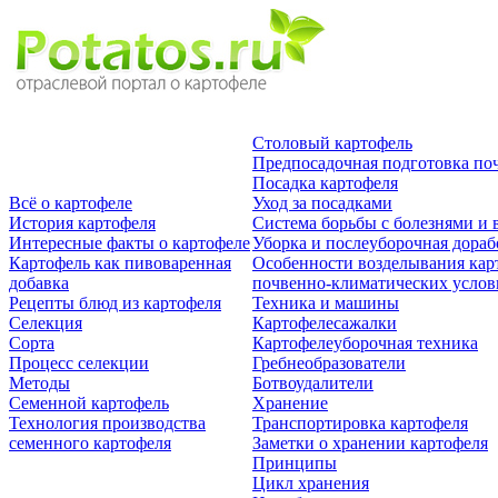
Столовый картофель
Предпосадочная подготовка по
Посадка картофеля
Всё о картофеле
Уход за посадками
История картофеля
Система борьбы с болезнями и 
Интересные факты о картофеле
Уборка и послеуборочная дораб
Картофель как пивоваренная
Особенности возделывания кар
добавка
почвенно-климатических усло
Рецепты блюд из картофеля
Техника и машины
Селекция
Картофелесажалки
Сорта
Картофелеуборочная техника
Процесс селекции
Гребнеобразователи
Методы
Ботвоудалители
Семенной картофель
Хранение
Технология производства
Транспортировка картофеля
семенного картофеля
Заметки о хранении картофеля
Принципы
Цикл хранения