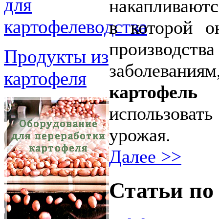
для
накапливаются
картофелеводства
в которой о
производства
Продукты из
заболевани
картофеля
картофель 
использова
урожая.
Далее >>
Статьи по 