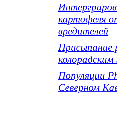
Интергриров
картофеля от
вредителей
Присыпание 
колорадским
Популяции Ph
Северном Ка