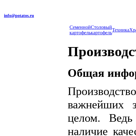
info@potatos.ru
Cеменной
Столовый
Техника
Хр
картофель
картофель
Производс
Общая инфо
Производство
важнейших з
целом. Ведь
наличие каче