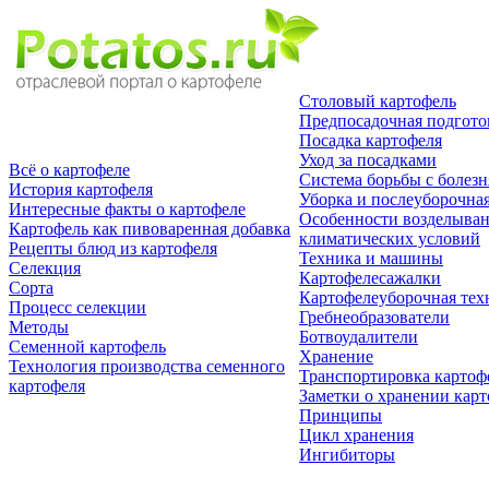
Столовый картофель
Предпосадочная подгото
Посадка картофеля
Уход за посадками
Всё о картофеле
Система борьбы с болез
История картофеля
Уборка и послеуборочная
Интересные факты о картофеле
Особенности возделыван
Картофель как пивоваренная добавка
климатических условий
Рецепты блюд из картофеля
Техника и машины
Селекция
Картофелесажалки
Сорта
Картофелеуборочная тех
Процесс селекции
Гребнеобразователи
Методы
Ботвоудалители
Семенной картофель
Хранение
Технология производства семенного
Транспортировка картоф
картофеля
Заметки о хранении кар
Принципы
Цикл хранения
Ингибиторы