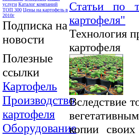
Статьи по т
услуги
Каталог компаний
ТОП 300
Цены на картофель в
2010г
картофеля"
Подписка на
Технология п
новости
картофеля
Полезные
ссылки
Картофель
Производство
Вследствие т
картофеля
вегетативным
Оборудование
копии своих