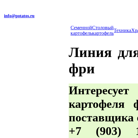
info@potatos.ru
Cеменной
Столовый
Техника
Хр
картофель
картофель
Линия для
фри
Интересуе
картофеля
поставщика 
+7 (903) 