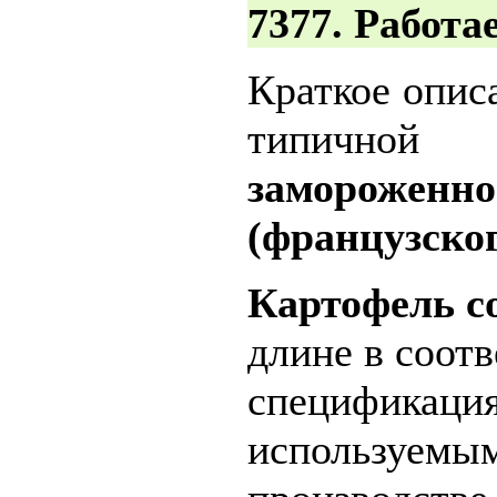
7377. Работа
Краткое опис
типичной
заморож
(французског
Картофель с
длине в соотв
спецификаци
используемы