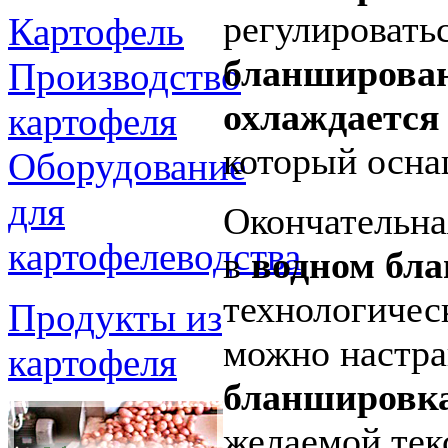
регулировать
Картофель
бланширова
Производство
охлаждается
картофеля
который осна
Оборудование
для
Окончательна
картофелеводства
в
водном бл
технологичес
Продукты из
можно настра
картофеля
бланшировк
желаемой тек