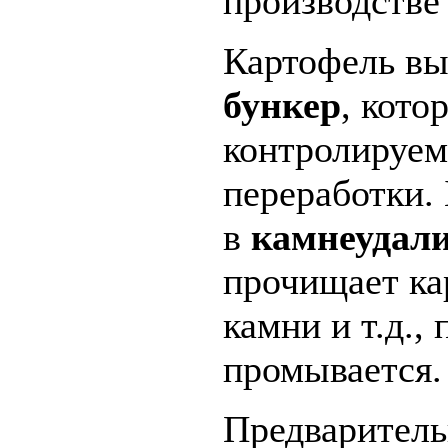
производств
Картофель вы
бункер
, кот
контролируем
переработки.
в
камнеудал
прочищает кар
камни и т.д.,
промывается.
Предваритель