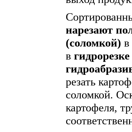
Сортирован
нарезают по
(соломкой)
в
гидрорезке
гидроабразив
резать карто
соломкой. Ос
картофеля, тр
соответственн