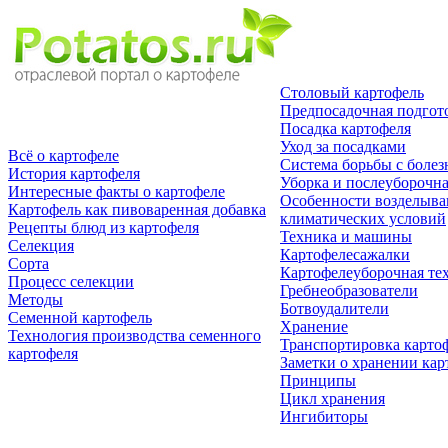
Столовый картофель
Предпосадочная подгот
Посадка картофеля
Уход за посадками
Всё о картофеле
Система борьбы с болез
История картофеля
Уборка и послеуборочна
Интересные факты о картофеле
Особенности возделыван
Картофель как пивоваренная добавка
климатических условий
Рецепты блюд из картофеля
Техника и машины
Селекция
Картофелесажалки
Сорта
Картофелеуборочная те
Процесс селекции
Гребнеобразователи
Методы
Ботвоудалители
Семенной картофель
Хранение
Технология производства семенного
Транспортировка карто
картофеля
Заметки о хранении кар
Принципы
Цикл хранения
Ингибиторы