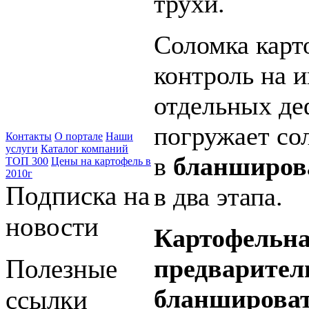
трухи.
Соломка карт
контроль на 
отдельных де
погружает со
Контакты
О портале
Наши
услуги
Каталог компаний
в
бланширов
ТОП 300
Цены на картофель в
2010г
Подписка на
в два этапа.
новости
Картофельна
предварител
Полезные
бланшироват
ссылки