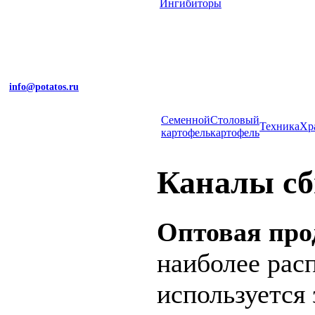
Ингибиторы
info@potatos.ru
Cеменной
Столовый
Техника
Хр
картофель
картофель
Каналы сб
Оптовая про
наиболее рас
используется