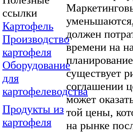
Маркетингов
ссылки
уменьшаются,
Картофель
должен потра
Производство
времени на н
картофеля
планирование
Оборудование
существует ри
для
соглашении ц
картофелеводства
может оказат
Продукты из
той цены, кот
картофеля
на рынке посл