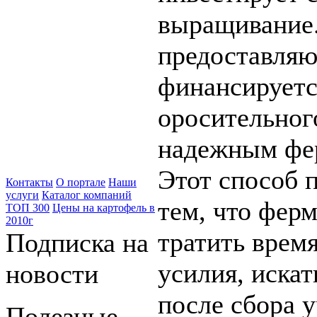
выращивание.
предоставляю
финансируетс
оросительног
надежным фе
Этот способ 
Контакты
О портале
Наши
услуги
Каталог компаний
тем, что фер
ТОП 300
Цены на картофель в
2010г
тратить врем
Подписка на
усилия, искат
новости
после сбора 
Полезные