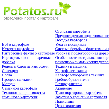
Столовый картофель
Предпосадочная подготовка по
Посадка картофеля
Всё о картофеле
Уход за посадками
История картофеля
Система борьбы с болезнями и 
Интересные факты о картофеле
Уборка и послеуборочная дораб
Картофель как пивоваренная
Особенности возделывания кар
добавка
почвенно-климатических усло
Рецепты блюд из картофеля
Техника и машины
Селекция
Картофелесажалки
Сорта
Картофелеуборочная техника
Процесс селекции
Гребнеобразователи
Методы
Ботвоудалители
Семенной картофель
Хранение
Технология производства
Транспортировка картофеля
семенного картофеля
Заметки о хранении картофеля
Принципы
Цикл хранения