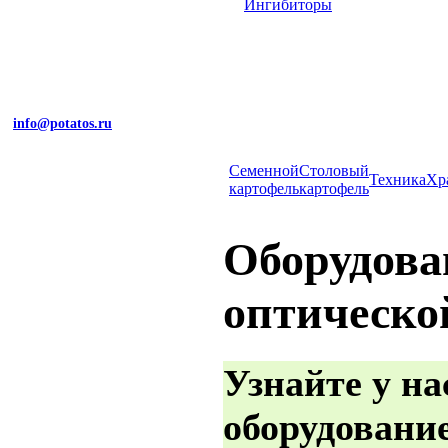
Ингибиторы
info@potatos.ru
Cеменной
Столовый
Техника
Хр
картофель
картофель
Оборудова
оптическо
Узнайте у на
оборудование: