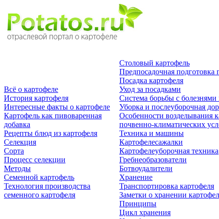
Столовый картофель
Предпосадочная подготовка 
Посадка картофеля
Всё о картофеле
Уход за посадками
История картофеля
Система борьбы с болезнями
Интересные факты о картофеле
Уборка и послеуборочная дор
Картофель как пивоваренная
Особенности возделывания к
добавка
почвенно-климатических ус
Рецепты блюд из картофеля
Техника и машины
Селекция
Картофелесажалки
Сорта
Картофелеуборочная техника
Процесс селекции
Гребнеобразователи
Методы
Ботвоудалители
Семенной картофель
Хранение
Технология производства
Транспортировка картофеля
семенного картофеля
Заметки о хранении картофе
Принципы
Цикл хранения