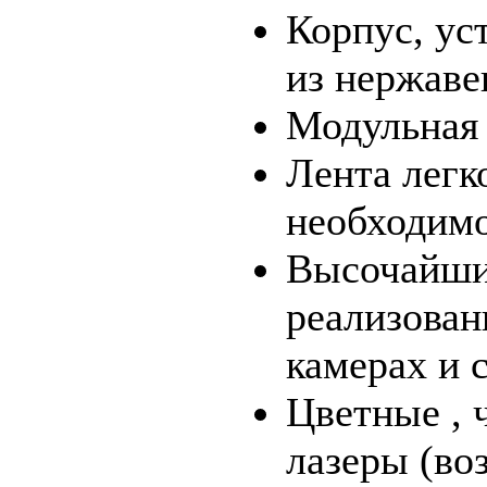
Корпус, ус
из нержаве
Модульная 
Лента легк
необходимо
Высочайши
реализован
камерах и 
Цветные , 
лазеры (во