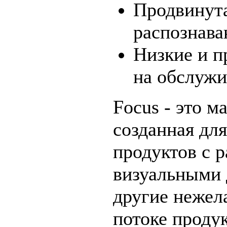
Продвинута
распознав
Низкие и п
на обслужи
Focus - это м
созданная дл
продуктов с 
визуальными 
другие нежел
потоке продук