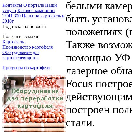
белыми камер
Контакты
О портале
Наши
услуги
Каталог компаний
быть установ
ТОП 300
Цены на картофель в
2010г
Подписка на новости
положениях (
Полезные ссылки
Также возмож
Картофель
Производство картофеля
Оборудование для
помощью УФ и
картофелеводства
лазерное обн
Продукты из картофеля
Focus построе
действующим
построен пол
стали.