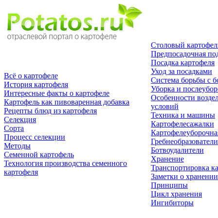
Столовый картофел
Предпосадочная по
Посадка картофеля
Уход за посадками
Всё о картофеле
Система борьбы с б
История картофеля
Уборка и послеубор
Интересные факты о картофеле
Особенности возде
Картофель как пивоваренная добавка
условий
Рецепты блюд из картофеля
Техника и машины
Селекция
Картофелесажалки
Сорта
Картофелеуборочна
Процесс селекции
Гребнеобразователи
Методы
Ботвоудалители
Семенной картофель
Хранение
Технология производства семенного
Транспортировка к
картофеля
Заметки о хранении
Принципы
Цикл хранения
Ингибиторы