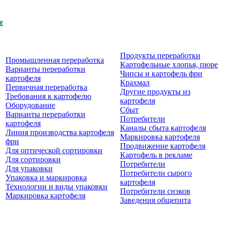
Продукты перерaботки
Промышленная переработка
Картофельные хлопья, пюре
Варианты переработки
Чипсы и картофель фри
картофеля
Крахмал
Первичная переработка
Другие продукты из
Требования к картофелю
картофеля
Оборудование
Сбыт
Варианты переработки
Потребители
картофеля
Каналы сбыта картофеля
Линия производства картофеля
Маркировка картофеля
фри
Продвижение картофеля
Для оптической сортировки
Картофель в рекламе
Для сортировки
Потребители
Для упаковки
Потребители сырого
Упаковка и маркировка
картофеля
Технологии и виды упаковки
Потребители снэков
Маркировка картофеля
Заведения общепита