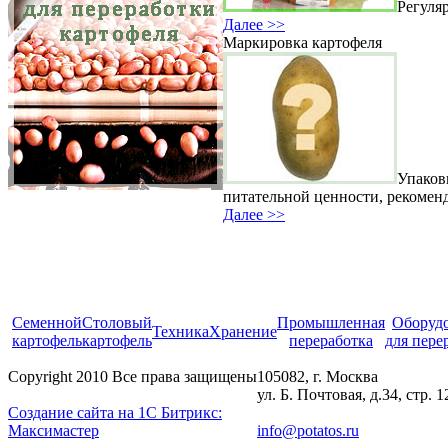
Регуля
Далее >>
Маркировка картофеля
Упаков
питательной ценности, рекомен
Далее >>
Cеменной
Столовый
Промышленная
Оборуд
Техника
Хранение
картофель
картофель
переработка
для пере
Copyright 2010 Все права защищены
105082, г. Москва
ул. Б. Почтовая, д.34, стр. 1
Создание сайта на 1С Битрикс:
Максимастер
info@potatos.ru