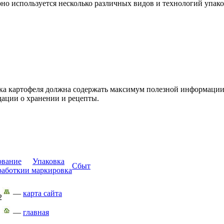
рно используется несколько различных видов и технологий упак
ка картофеля должна содержать максимум полезной информации,
дации о хранении и рецепты.
ование
Упаковка
Сбыт
работки
и маркировка
—
карта сайта
2
—
главная