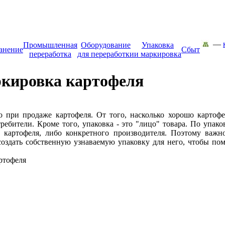
—
Промышленная
Оборудование
Упаковка
анение
Сбыт
переработка
для переработки
и маркировка
ркировка картофеля
о при продаже картофеля. От того, насколько хорошо картофе
требители. Кроме того, упаковка - это "лицо" товара. По упак
 картофеля, либо конкретного производителя. Поэтому важно
 создать собственную узнаваемую упаковку для него, чтобы п
ртофеля