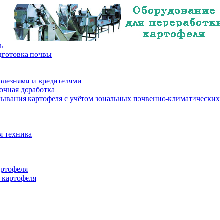
ь
дготовка почвы
олезнями и вредителями
очная доработка
лывания картофеля с учётом зональных почвенно-климатических
я техника
артофеля
 картофеля