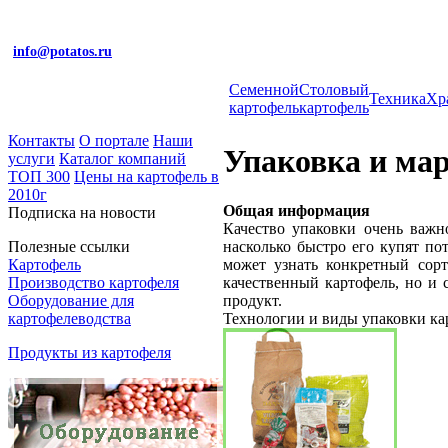
info@potatos.ru
Cеменной
Столовый
Техника
Хр
картофель
картофель
Контакты
О портале
Наши
Упаковка и ма
услуги
Каталог компаний
ТОП 300
Цены на картофель в
2010г
Общая информация
Подписка на новости
Качество упаковки очень важн
насколько быстро его купят по
Полезные ссылки
может узнать конкретный сорт
Картофель
качественный картофель, но и
Производство картофеля
продукт.
Оборудование для
Технологии и виды упаковки ка
картофелеводства
Продукты из картофеля