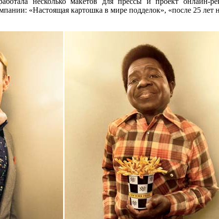
аботала несколько макетов для прессы и проект онлайн-ре
мпании: «Настоящая картошка в мире подделок», «после 25 лет 