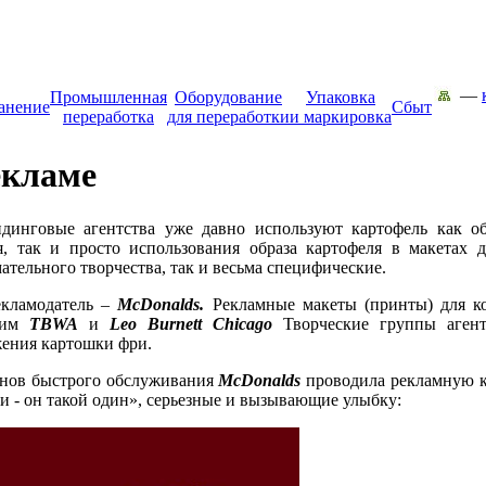
—
Промышленная
Оборудование
Упаковка
анение
Сбыт
переработка
для переработки
и маркировка
екламе
динговые агентства уже давно используют картофель как об
, так и просто использования образа картофеля в макетах 
тельного творчества, так и весьма специфические.
екламодатель –
McDonalds
.
Рекламные макеты (принты) для ко
ским
TBWA
и
Leo Burnett Chicago
Творческие группы агент
жения картошки фри.
ранов быстрого обслуживания
McDonalds
проводила рекламную к
и - он такой один», серьезные и вызывающие улыбку: