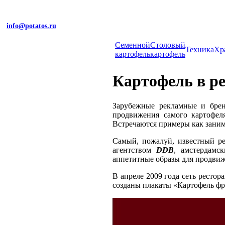
info@potatos.ru
Cеменной
Столовый
Техника
Хр
картофель
картофель
Картофель в р
Зарубежные рекламные и брен
продвижения самого картофеля
Встречаются примеры как занима
Самый, пожалуй, известный р
агентством
DDB
, амстердам
аппетитные образы для продви
В апреле 2009 года сеть ресто
созданы плакаты «Картофель фр