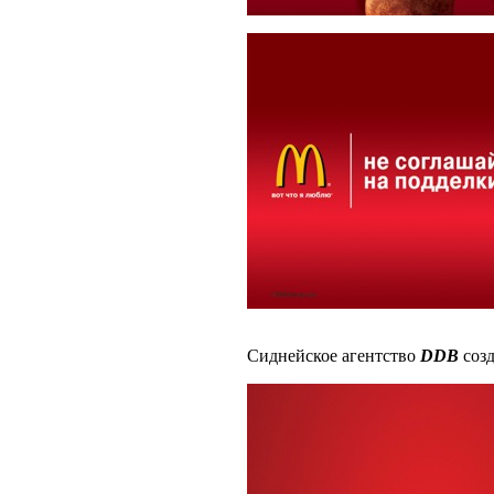
Сиднейское агентство
DDB
созд