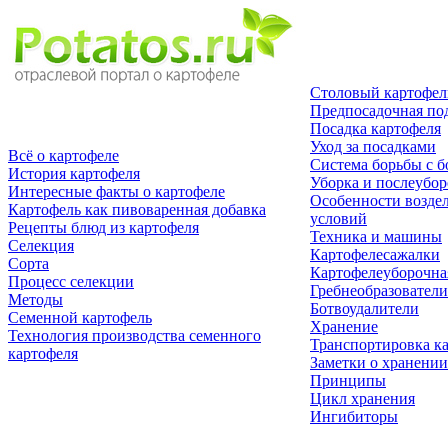
Столовый картофел
Предпосадочная по
Посадка картофеля
Уход за посадками
Всё о картофеле
Система борьбы с б
История картофеля
Уборка и послеубор
Интересные факты о картофеле
Особенности возде
Картофель как пивоваренная добавка
условий
Рецепты блюд из картофеля
Техника и машины
Селекция
Картофелесажалки
Сорта
Картофелеуборочна
Процесс селекции
Гребнеобразователи
Методы
Ботвоудалители
Семенной картофель
Хранение
Технология производства семенного
Транспортировка к
картофеля
Заметки о хранении
Принципы
Цикл хранения
Ингибиторы