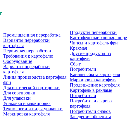
Продукты перерaботки
Промышленная переработка
Картофельные хлопья, пюре
Варианты переработки
Чипсы и картофель фри
картофеля
Крахмал
Первичная переработка
Другие продукты из
Требования к картофелю
картофеля
Оборудование
Сбыт
Варианты переработки
Потребители
картофеля
Каналы сбыта картофеля
Линия производства картофеля
Маркировка картофеля
фри
Продвижение картофеля
Для оптической сортировки
Картофель в рекламе
Для сортировки
Потребители
Для упаковки
Потребители сырого
Упаковка и маркировка
картофеля
Технологии и виды упаковки
Потребители снэков
Маркировка картофеля
Заведения общепита