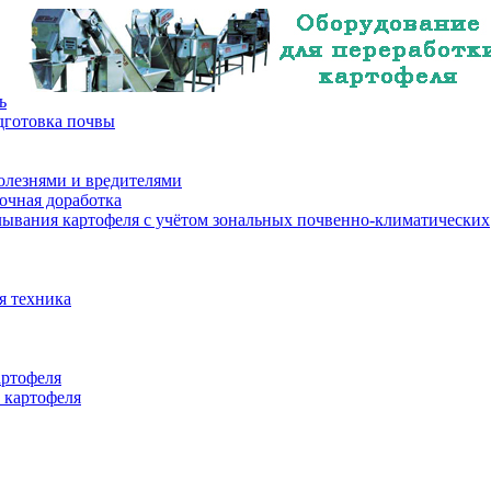
ь
дготовка почвы
олезнями и вредителями
очная доработка
лывания картофеля с учётом зональных почвенно-климатических
я техника
артофеля
 картофеля