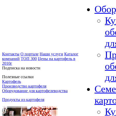
Обор
Ку
об
дл
Пр
Контакты
О портале
Наши услуги
Каталог
компаний
ТОП 300
Цены на картофель в
об
2010г
Подписка на новости
дл
Полезные ссылки
Картофель
Семе
Производство картофеля
Оборудование для картофелеводства
карт
Продукты из картофеля
Ку