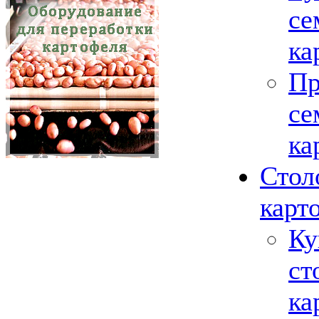
се
ка
Пр
се
ка
Стол
карт
Ку
ст
ка