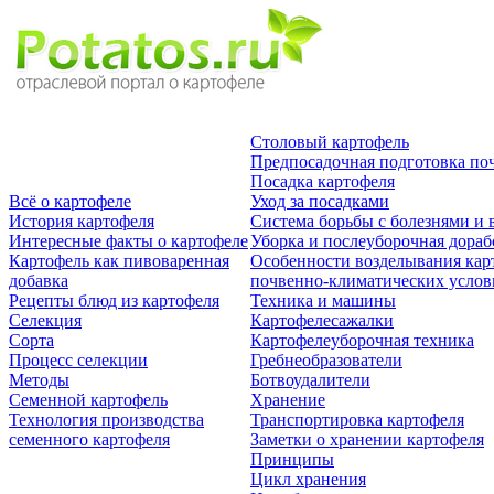
Столовый картофель
Предпосадочная подготовка по
Посадка картофеля
Всё о картофеле
Уход за посадками
История картофеля
Система борьбы с болезнями и 
Интересные факты о картофеле
Уборка и послеуборочная дораб
Картофель как пивоваренная
Особенности возделывания кар
добавка
почвенно-климатических усло
Рецепты блюд из картофеля
Техника и машины
Селекция
Картофелесажалки
Сорта
Картофелеуборочная техника
Процесс селекции
Гребнеобразователи
Методы
Ботвоудалители
Семенной картофель
Хранение
Технология производства
Транспортировка картофеля
семенного картофеля
Заметки о хранении картофеля
Принципы
Цикл хранения