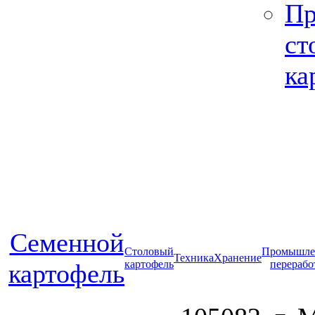
Пр
ст
ка
Cеменной
Столовый
Промышле
Техника
Хранение
картофель
перерабо
картофель