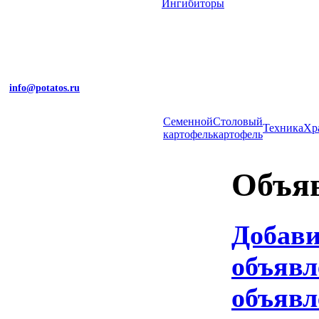
Ингибиторы
info@potatos.ru
Cеменной
Столовый
Техника
Хр
картофель
картофель
Объя
Добав
объявл
объявл