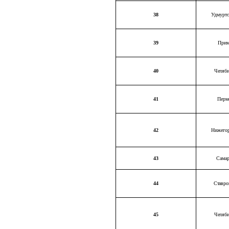
38
Удмуртс
39
Прим
40
Челяби
41
Перм
42
Нижегор
43
Самар
44
Ставро
45
Челяби