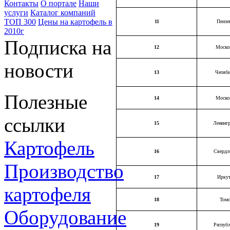
Контакты
О портале
Наши
услуги
Каталог компаний
ТОП 300
Цены на картофель в
11
Пензе
2010г
Подписка на
12
Моско
новости
13
Челяби
Полезные
14
Моско
ссылки
15
Ленингр
Картофель
16
Свердл
Производство
17
Иркут
картофеля
18
Томс
Оборудование
19
Респуб