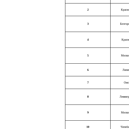
2
Красн
3
Белгор
4
Красн
5
Моско
6
Липе
7
Омс
8
Ленингр
9
Моско
10
Челяби