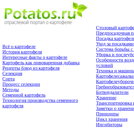
Столовый картоф
Предпосадочная п
Посадка картофел
Уход за посадками
Всё о картофеле
Система борьбы с
История картофеля
Уборка и послеуб
Интересные факты о картофеле
Особенности возд
Картофель как пивоваренная добавка
условий
Рецепты блюд из картофеля
Техника и машин
Селекция
Картофелесажалк
Сорта
Картофелеуборочн
Процесс селекции
Гребнеобразовате
Методы
Ботвоудалители
Семенной картофель
Хранение
Технология производства семенного
Транспортировка 
картофеля
Заметки о хранен
Принципы
Цикл хранения
Ингибиторы