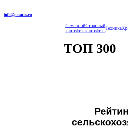
info@potatos.ru
Cеменной
Столовый
Техника
Хр
картофель
картофель
ТОП 300
Рейтин
сельскохозя