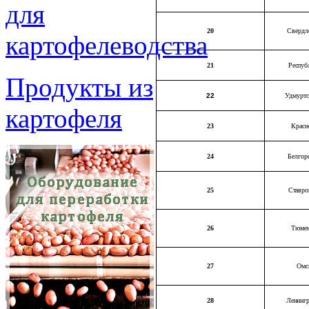
для
20
Свердл
картофелеводства
21
Респуб
Продукты из
22
Удмуртс
картофеля
23
Красн
24
Белгор
25
Ставро
26
Тюмен
27
Омс
28
Ленингр