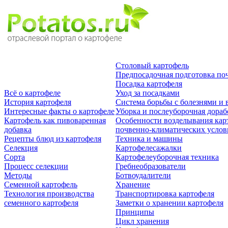
Столовый картофель
Предпосадочная подготовка по
Посадка картофеля
Всё о картофеле
Уход за посадками
История картофеля
Система борьбы с болезнями и 
Интересные факты о картофеле
Уборка и послеуборочная дораб
Картофель как пивоваренная
Особенности возделывания кар
добавка
почвенно-климатических усло
Рецепты блюд из картофеля
Техника и машины
Селекция
Картофелесажалки
Сорта
Картофелеуборочная техника
Процесс селекции
Гребнеобразователи
Методы
Ботвоудалители
Семенной картофель
Хранение
Технология производства
Транспортировка картофеля
семенного картофеля
Заметки о хранении картофеля
Принципы
Цикл хранения