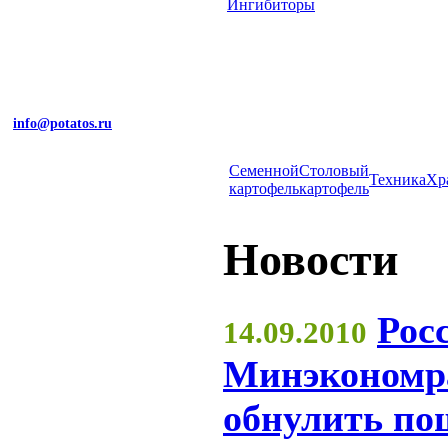
Ингибиторы
info@potatos.ru
Cеменной
Столовый
Техника
Хр
картофель
картофель
Новости
Рос
14.09.2010
Минэкономра
обнулить по