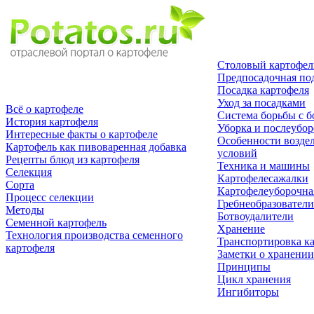
Столовый картофел
Предпосадочная по
Посадка картофеля
Уход за посадками
Всё о картофеле
Система борьбы с б
История картофеля
Уборка и послеубор
Интересные факты о картофеле
Особенности возде
Картофель как пивоваренная добавка
условий
Рецепты блюд из картофеля
Техника и машины
Селекция
Картофелесажалки
Сорта
Картофелеуборочна
Процесс селекции
Гребнеобразователи
Методы
Ботвоудалители
Семенной картофель
Хранение
Технология производства семенного
Транспортировка к
картофеля
Заметки о хранении
Принципы
Цикл хранения
Ингибиторы