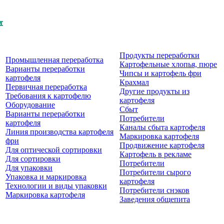
Продукты перерaботки
Промышленная переработка
Картофельные хлопья, пюре
Варианты переработки
Чипсы и картофель фри
картофеля
Крахмал
Первичная переработка
Другие продукты из
Требования к картофелю
картофеля
Оборудование
Сбыт
Варианты переработки
Потребители
картофеля
Каналы сбыта картофеля
Линия производства картофеля
Маркировка картофеля
фри
Продвижение картофеля
Для оптической сортировки
Картофель в рекламе
Для сортировки
Потребители
Для упаковки
Потребители сырого
Упаковка и маркировка
картофеля
Технологии и виды упаковки
Потребители снэков
Маркировка картофеля
Заведения общепита