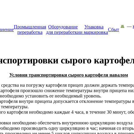
—
Промышленная
Оборудование
Упаковка
анение
Сбыт
переработка
для переработки
и маркировка
спортировки сырого картофе
Условия транспортировки сырого картофеля навалом
 средства на погрузку картофеля прицеп должен держать темпера
 картофеля произошло снижение температуры внутри прицепа ни
необходимо установить ее необходимый уровень.
ртофеля внутри прицепа допускается отклонение температуры в
 температуры.
го картофеля необходимо каждые 4 часа, в течение 30 минут, об
ровки необходимо обеспечить внутреннюю циркуляцию воздуха в
еобходимо производить одну циркуляцию в час; начиная со вторы
ть произведено не менее 5 циклов циркуляции воздуха в прицеп