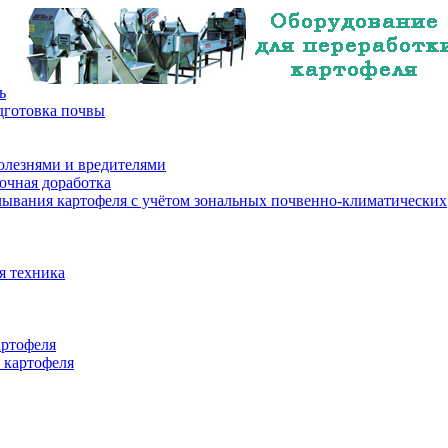
ь
дготовка почвы
олезнями и вредителями
очная доработка
лывания картофеля с учётом зональных почвенно-климатических
я техника
артофеля
 картофеля