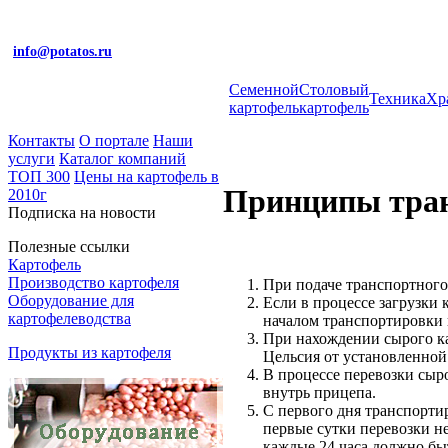
info@potatos.ru
Cеменной
Столовый
Техника
Хр
картофель
картофель
Контакты
О портале
Наши
услуги
Каталог компаний
ТОП 300
Цены на картофель в
Принципы тран
2010г
Подписка на новости
Полезные ссылки
Картофель
Производство картофеля
При подаче транспортного
Оборудование для
Если в процессе загрузки
картофелеводства
началом транспортировки 
При нахождении сырого ка
Продукты из картофеля
Цельсия от установленной
В процессе перевозки сыро
внутрь прицепа.
С первого дня транспорти
первые сутки перевозки н
каждые 24 часа должно бы