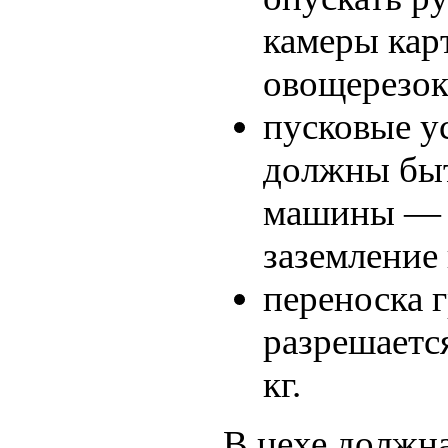
камеры кар
овощерезо
пусковые у
должны быт
машины — 
заземление
переноска 
разрешается
кг.
В цехе должн