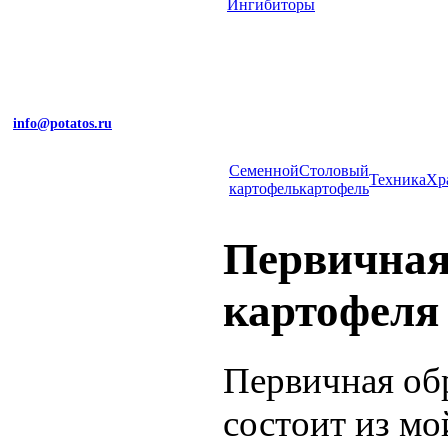
Ингибиторы
info@potatos.ru
Cеменной
Столовый
Техника
Хр
картофель
картофель
Первичная
картофеля
Первичная об
состоит из мо