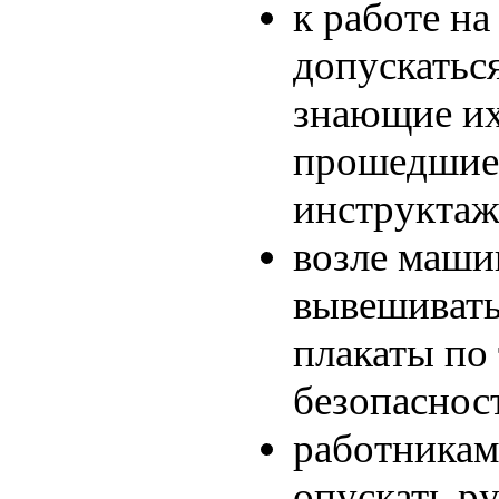
к работе н
допускатьс
знающие их
прошедшие
инструкта
возле маши
вывешивать
плакаты по
безопаснос
работникам
опускать ру