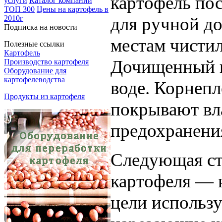
картофель пос
услуги
Каталог компаний
ТОП 300
Цены на картофель в
для ручной д
2010г
Подписка на новости
местам чисти
Полезные ссылки
Картофель
Дочищенный к
Производство картофеля
Оборудование для
картофелеводства
воде. Корнеп
Продукты из картофеля
покрывают вл
предохранени
Следующая ст
картофеля — н
цели использ