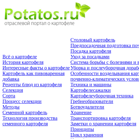
Столовый картофель
Предпосадочная подготовка по
Посадка картофеля
Всё о картофеле
Уход за посадками
История картофеля
Система борьбы с болезнями и 
Интересные факты о картофеле
Уборка и послеуборочная дораб
Картофель как пивоваренная
Особенности возделывания кар
добавка
почвенно-климатических усло
Рецепты блюд из картофеля
Техника и машины
Селекция
Картофелесажалки
Сорта
Картофелеуборочная техника
Процесс селекции
Гребнеобразователи
Методы
Ботвоудалители
Семенной картофель
Хранение
Технология производства
Транспортировка картофеля
семенного картофеля
Заметки о хранении картофеля
Принципы
Цикл хранения