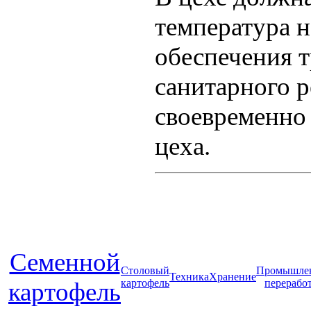
температура н
обеспечения 
санитарного 
своевременно 
цеха.
Cеменной
Столовый
Промышле
Техника
Хранение
картофель
перерабо
картофель