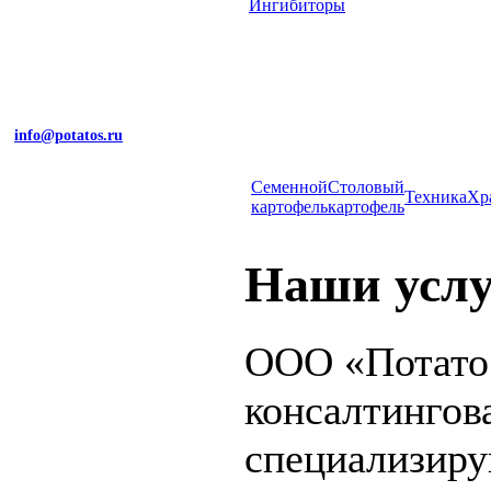
Ингибиторы
info@potatos.ru
Cеменной
Столовый
Техника
Хр
картофель
картофель
Наши усл
ООО «Потатос
консалтингов
специализир