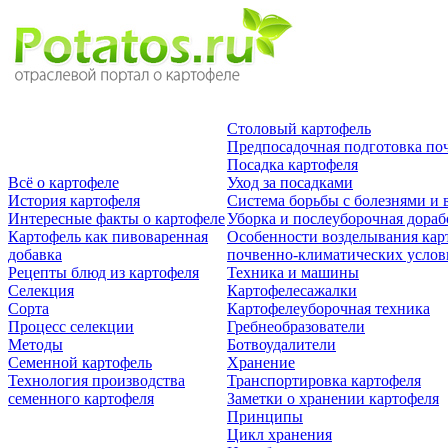
Столовый картофель
Предпосадочная подготовка по
Посадка картофеля
Всё о картофеле
Уход за посадками
История картофеля
Система борьбы с болезнями и 
Интересные факты о картофеле
Уборка и послеуборочная дораб
Картофель как пивоваренная
Особенности возделывания кар
добавка
почвенно-климатических усло
Рецепты блюд из картофеля
Техника и машины
Селекция
Картофелесажалки
Сорта
Картофелеуборочная техника
Процесс селекции
Гребнеобразователи
Методы
Ботвоудалители
Семенной картофель
Хранение
Технология производства
Транспортировка картофеля
семенного картофеля
Заметки о хранении картофеля
Принципы
Цикл хранения