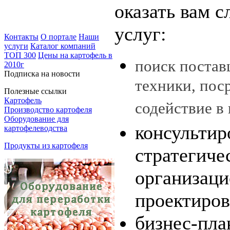
оказать вам 
услуг:
Контакты
О портале
Наши
услуги
Каталог компаний
ТОП 300
Цены на картофель в
поиск постав
2010г
Подписка на новости
техники, пос
Полезные ссылки
Картофель
содействие в
Производство картофеля
Оборудование для
консультир
картофелеводства
Продукты из картофеля
стратегиче
организаци
проектиров
бизнес-пла