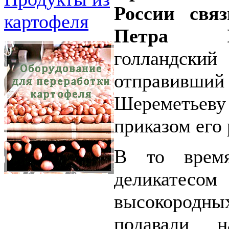
России свя
картофеля
Петра 
голландск
отправи
Шереметьеву
приказом его 
В то время
деликате
высокород
подавали н