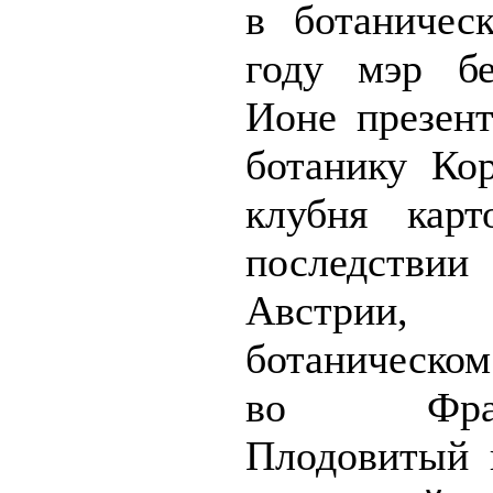
в ботаничес
году мэр бе
Ионе презен
ботанику Ко
клубня карт
последстви
Австрии
ботаническом
во Франкф
Плодовитый 