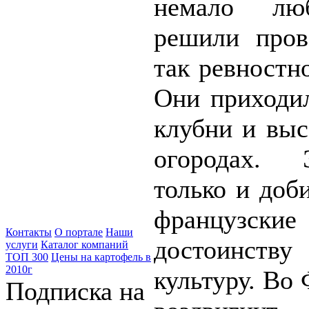
немало люб
решили пров
так ревностн
Они приходи
клубни и выс
огородах. 
только и доб
французск
Контакты
О портале
Наши
достоинств
услуги
Каталог компаний
ТОП 300
Цены на картофель в
2010г
культуру. Во
Подписка на