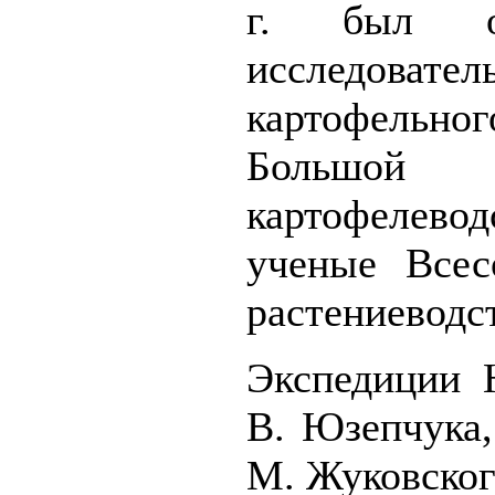
г. был ос
исследоват
картофель
Большо
картофелев
ученые Всес
растениеводс
Экспедиции 
В. Юзепчука,
М. Жуковског