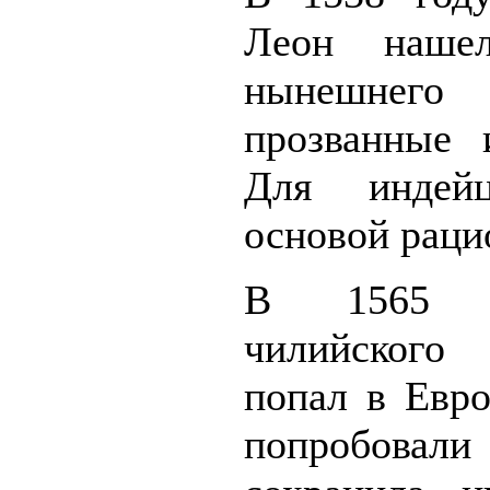
Леон наше
нынешнего 
прозванные 
Для индей
основой раци
В 1565 г
чилийског
попал в Евр
попробовали