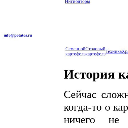
Ингибиторы
info@potatos.ru
Cеменной
Столовый
Техника
Хр
картофель
картофель
История к
Сейчас сложн
когда-то о к
ничего не