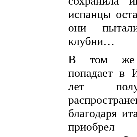
сохранила и
испанцы ост
они пытал
клубни…
В том же 
попадает в 
лет полу
распростр
благодаря ит
приобрел 