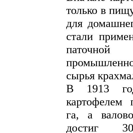
только в пищу
для домашнег
стали приме
паточной
промышленн
сырья крахмал
В 1913 го
картофелем 
га, а валов
достиг 3