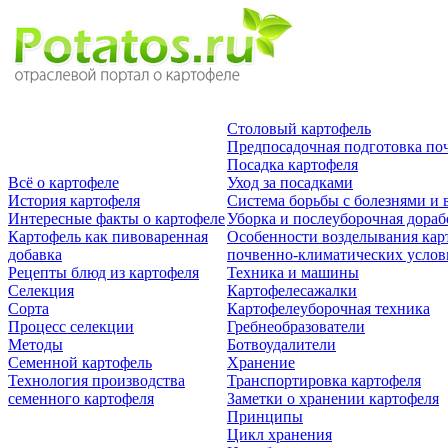
Столовый картофель
Предпосадочная подготовка по
Посадка картофеля
Всё о картофеле
Уход за посадками
История картофеля
Система борьбы с болезнями и 
Интересные факты о картофеле
Уборка и послеуборочная дораб
Картофель как пивоваренная
Особенности возделывания кар
добавка
почвенно-климатических усло
Рецепты блюд из картофеля
Техника и машины
Селекция
Картофелесажалки
Сорта
Картофелеуборочная техника
Процесс селекции
Гребнеобразователи
Методы
Ботвоудалители
Семенной картофель
Хранение
Технология производства
Транспортировка картофеля
семенного картофеля
Заметки о хранении картофеля
Принципы
Цикл хранения