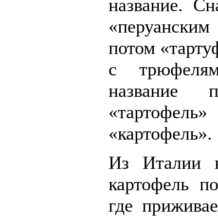
название. Сн
«перуанским
потом «тарту
с трюфеля
название п
«тартофел
«картофель».
Из Италии в
картофель п
где прижива