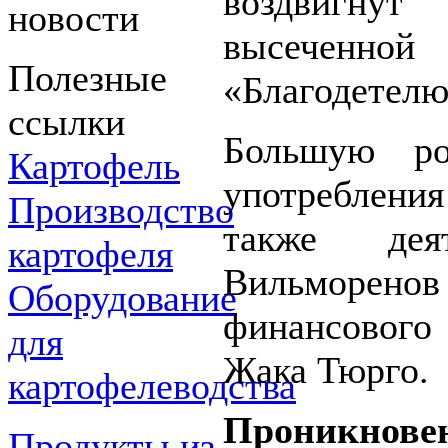
воздвигн
новости
высечен
Полезные
«Благодетелю
ссылки
Большую ро
Картофель
употребления
Производство
также дея
картофеля
Вильморенов 
Оборудование
финансового
для
Жака Тюрго.
картофелеводства
Проникнове
Продукты из