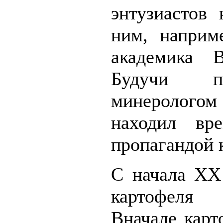
энтузиастов
ним, наприм
академика 
Будучи п
минеролого
находил вр
пропагандой 
С начала XX
картофеля 
Вначале карт