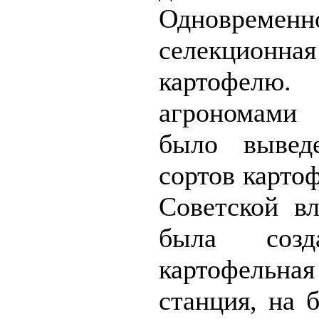
Одновременн
селекцион
картофе
агрономами 
было вывед
сортов карто
Советской в
была созд
картофельн
станция, на 