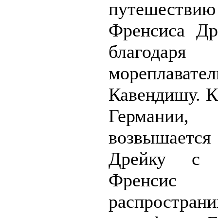
путешест
Френсиса Др
благодар
мореплав
Кавендишу. К
Германии,
возвышается
Дрейку с 
Френс
распростран