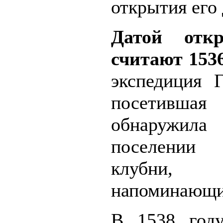
открытия его 
Датой отк
считают 1536
экспедиция 
посетившая
обнаружил
поселении 
клубни,
напоминающи
В 1538 год