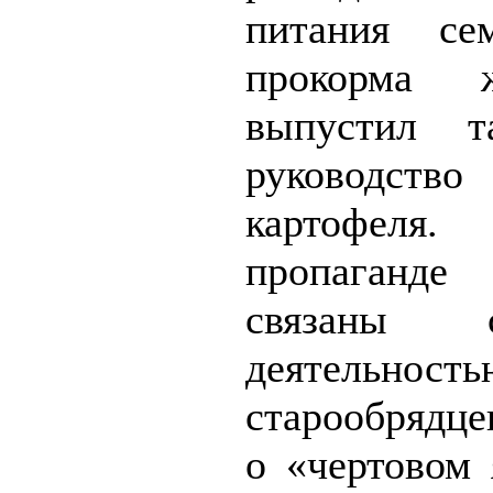
питания с
прокорма 
выпустил т
руководств
картофеля
пропаганде
связаны 
деятельност
старообрядц
о «чертовом