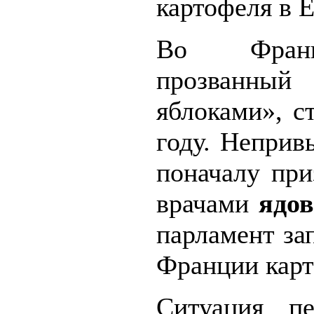
картофеля в 
Во Франц
прозванн
яблоками», с
году. Непри
поначалу пр
врачами
ядо
парламент за
Франции карт
Ситуация пе