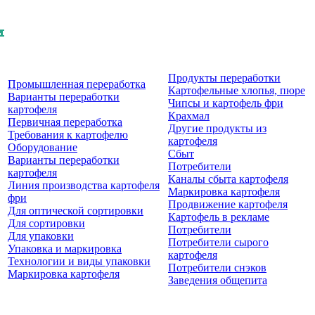
Продукты перерaботки
Промышленная переработка
Картофельные хлопья, пюре
Варианты переработки
Чипсы и картофель фри
картофеля
Крахмал
Первичная переработка
Другие продукты из
Требования к картофелю
картофеля
Оборудование
Сбыт
Варианты переработки
Потребители
картофеля
Каналы сбыта картофеля
Линия производства картофеля
Маркировка картофеля
фри
Продвижение картофеля
Для оптической сортировки
Картофель в рекламе
Для сортировки
Потребители
Для упаковки
Потребители сырого
Упаковка и маркировка
картофеля
Технологии и виды упаковки
Потребители снэков
Маркировка картофеля
Заведения общепита