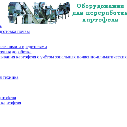
ь
дготовка почвы
олезнями и вредителями
очная доработка
лывания картофеля с учётом зональных почвенно-климатических
я техника
артофеля
 картофеля