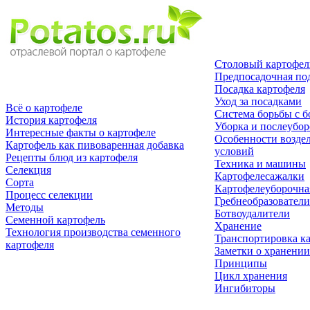
Столовый картофел
Предпосадочная по
Посадка картофеля
Уход за посадками
Всё о картофеле
Система борьбы с б
История картофеля
Уборка и послеубор
Интересные факты о картофеле
Особенности возде
Картофель как пивоваренная добавка
условий
Рецепты блюд из картофеля
Техника и машины
Селекция
Картофелесажалки
Сорта
Картофелеуборочна
Процесс селекции
Гребнеобразователи
Методы
Ботвоудалители
Семенной картофель
Хранение
Технология производства семенного
Транспортировка к
картофеля
Заметки о хранении
Принципы
Цикл хранения
Ингибиторы