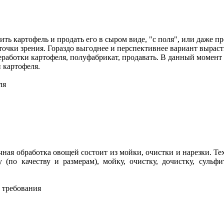
ть картофель и продать его в сыром виде, "с поля", или даже про
очки зрения. Гораздо выгоднее и перспективнее вариант вырасти
еработки картофеля, полуфабрикат, продавать. В данный момент
 картофеля.
ля
ная обработка овощей состоит из мойки, очистки и нарезки. Т
у (по качеству и размерам), мойку, очистку, дочистку, суль
 требования