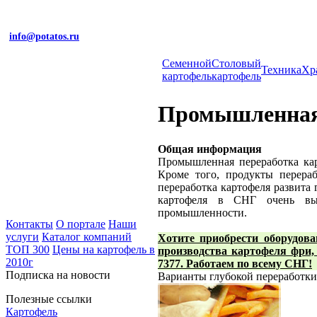
info@potatos.ru
Cеменной
Столовый
Техника
Хр
картофель
картофель
Промышленная 
Общая информация
Промышленная переработка кар
Кроме того, продукты перераб
переработка картофеля развита 
картофеля в СНГ очень выс
промышленности.
Контакты
О портале
Наши
услуги
Каталог компаний
Хотите приобрести оборудова
ТОП 300
Цены на картофель в
производства картофеля фри, 
2010г
7377. Работаем по всему СНГ!
Подписка на новости
Варианты глубокой переработки
Полезные ссылки
Картофель