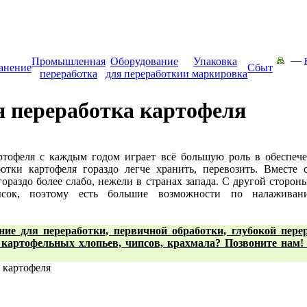
—
Промышленная
Оборудование
Упаковка
анение
Сбыт
переработка
для переработки
и маркировка
переработка картофеля
тофеля с каждым годом играет всё большую роль в обеспече
отки картофеля гораздо легче хранить, перевозить. Вместе
гораздо более слабо, нежели в странах запада. С другой сторон
ок, поэтому есть большие возможности по налаживани
ние для переработки, первичной обработки, глубокой пер
картофельных хлопьев, чипсов, крахмала? Позвоните нам! + 
 картофеля