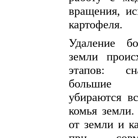
вращения, и
картофеля.
Удаление б
земли проис
этапов: сн
большие 
убираются в
комья земли.
от земли и к
при совм