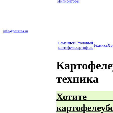
Ингибиторы
info@potatos.ru
Cеменной
Столовый
Техника
Хр
картофель
картофель
Картофеле
техника
Хотит
картофелеуб