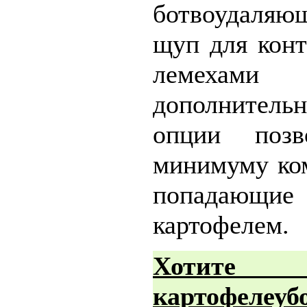
ботвоудаляю
щуп для конт
лемеха
дополнитель
опции поз
минимуму ко
попадаю
картофелем.
Хотит
картофелеуб