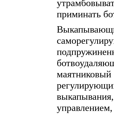
утрамбовы
приминать бо
Выкапываю
саморегулир
подпружинен
ботвоудал
маятников
регулиру
выкапывани
управление