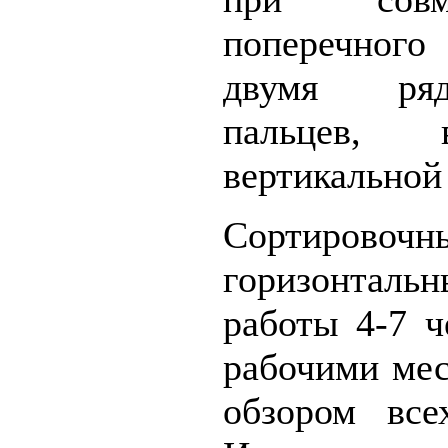
поперечног
двумя ряд
пальцев, 
вертикальной
Сортировочн
горизонталь
работы 4-7 
рабочими ме
обзором все