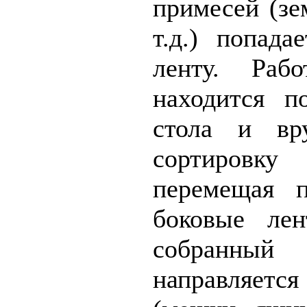
примесей (зе
т.д.) попад
ленту. Раб
находится п
стола и вр
сортиров
перемещая 
боковые ле
собранн
направляет