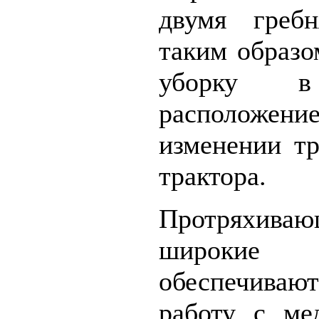
двумя греб
таким образо
уборку 
расположение
изменении т
трактора.
Протряхиваю
широкие 
обеспечива
работу с ме