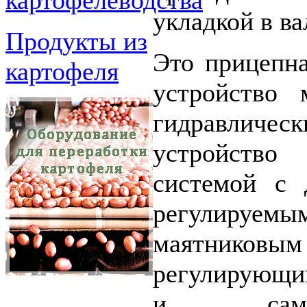
картофелеводства
укладкой в ва
Продукты из
Это прицепн
картофеля
устройство 
гидравличес
устройств
системой с 
регулируемы
маятниковы
регулирующи
и саморе