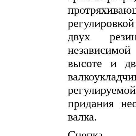
протряхиваю
регулировко
двух рези
независимой
высоте и дв
валкоукладч
регулируе
придания не
валка.
Сцепка 