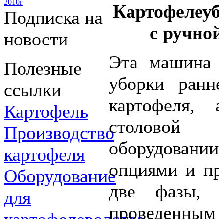
2010г
Картофелеу
Подписка на
с ручно
новости
Эта машина 
Полезные
уборки ранн
ссылки
картофеля,
Картофель
столовой
Производство
оборудовани
картофеля
опциями и п
Оборудование
две фазы, 
для
проведенны