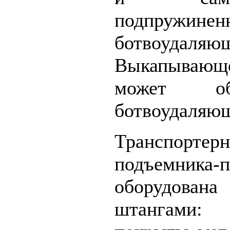
подпружинен
ботвоудал
Выкапываю
может об
ботвоудаляющ
Транспор
подъемника-п
оборудован
штангами: