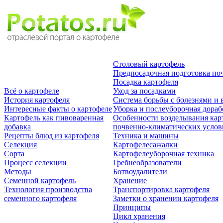
Столовый картофель
Предпосадочная подготовка по
Посадка картофеля
Всё о картофеле
Уход за посадками
История картофеля
Система борьбы с болезнями и 
Интересные факты о картофеле
Уборка и послеуборочная дораб
Картофель как пивоваренная
Особенности возделывания кар
добавка
почвенно-климатических усло
Рецепты блюд из картофеля
Техника и машины
Селекция
Картофелесажалки
Сорта
Картофелеуборочная техника
Процесс селекции
Гребнеобразователи
Методы
Ботвоудалители
Семенной картофель
Хранение
Технология производства
Транспортировка картофеля
семенного картофеля
Заметки о хранении картофеля
Принципы
Цикл хранения