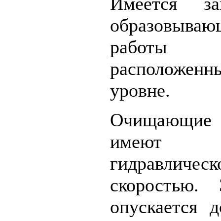
Имеется з
образовыва
работы 
расположе
уровне.
Очищающие
имеют н
гидравличе
скоростью. 
опускается 