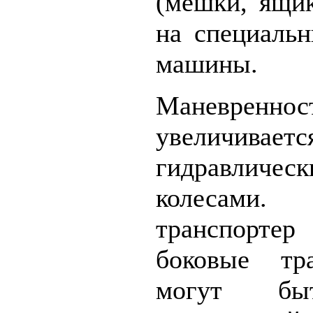
(мешки, ящи
на специаль
машины.
Маневрен
увеличиваетс
гидравличес
колесами.
транспортер
боковые тр
могут быт