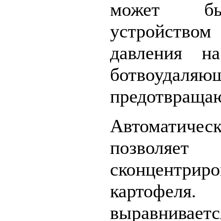
может бы
устройством
давления н
ботвоуда
предотвращаю
Автоматиче
позволя
сконцентрир
картофе
выравнивает