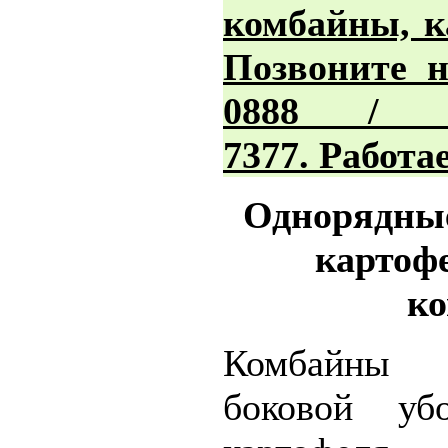
комбайны, к
Позвоните н
0888 / 
7377. Работа
Однорядные
картоф
к
Комбайны 
боковой уб