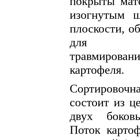
покрыты мат
изогнутым ш
плоскости, о
для пре
травмиров
картофеля.
Сортирово
состоит из ц
двух боковы
Поток карто