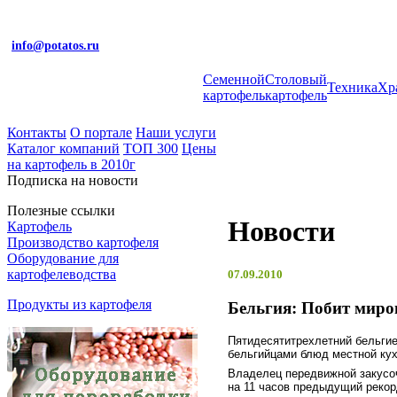
info@potatos.ru
Cеменной
Столовый
Техника
Хр
картофель
картофель
Контакты
О портале
Наши услуги
Каталог компаний
ТОП 300
Цены
на картофель в 2010г
Подписка на новости
Полезные ссылки
Новости
Картофель
Производство картофеля
Оборудование для
картофелеводства
07.09.2010
Продукты из картофеля
Бельгия: Побит миро
Пятидесятитрехлетний бельги
бельгийцами блюд местной кух
Владелец передвижной закусоч
на 11 часов предыдущий рекор