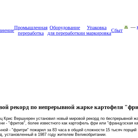
—
Промышленная
Оборудование
Упаковка
анение
Сбыт
переработка
для переработки
и маркировка
вой рекорд по непрерывной жарке картофеля "фр
ец Крис Вершуерен установил новый мировой рекорд по беспрерывной ж
ни - "фритов", более известного как картофель фри или "французская к
ной - "фритри" пожарил за 83 часа в общей сложности 15 тысяч порци
д, установленный в 1987 году жителем Великобритании.