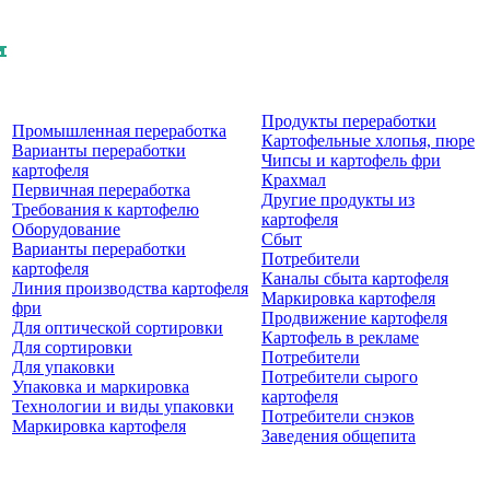
Продукты перерaботки
Промышленная переработка
Картофельные хлопья, пюре
Варианты переработки
Чипсы и картофель фри
картофеля
Крахмал
Первичная переработка
Другие продукты из
Требования к картофелю
картофеля
Оборудование
Сбыт
Варианты переработки
Потребители
картофеля
Каналы сбыта картофеля
Линия производства картофеля
Маркировка картофеля
фри
Продвижение картофеля
Для оптической сортировки
Картофель в рекламе
Для сортировки
Потребители
Для упаковки
Потребители сырого
Упаковка и маркировка
картофеля
Технологии и виды упаковки
Потребители снэков
Маркировка картофеля
Заведения общепита