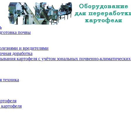
ь
дготовка почвы
олезнями и вредителями
очная доработка
лывания картофеля с учётом зональных почвенно-климатических
я техника
артофеля
 картофеля