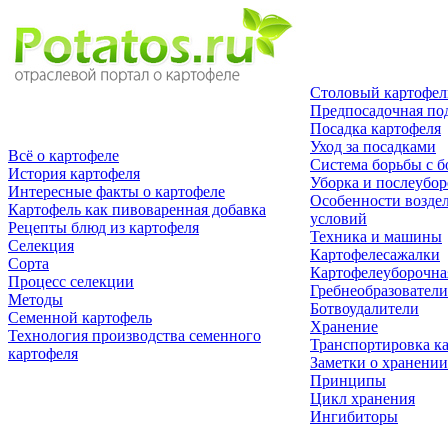
Столовый картофел
Предпосадочная по
Посадка картофеля
Уход за посадками
Всё о картофеле
Система борьбы с б
История картофеля
Уборка и послеубор
Интересные факты о картофеле
Особенности возде
Картофель как пивоваренная добавка
условий
Рецепты блюд из картофеля
Техника и машины
Селекция
Картофелесажалки
Сорта
Картофелеуборочна
Процесс селекции
Гребнеобразователи
Методы
Ботвоудалители
Семенной картофель
Хранение
Технология производства семенного
Транспортировка к
картофеля
Заметки о хранении
Принципы
Цикл хранения
Ингибиторы