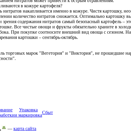
анием нитратов может привести к острым отравлениям.
пливаются в кожуре картофеля?
ть нитратов накапливается именно в кожуре. Чистя картошку, не
лении количество нитратов снижается. Оптимально картошку вы
и зрения содержания нитратов самый безопасный картофель – эт
ртошке. Все чистые овощи и фрукты обязательно храните в холо
 бока. При покупке соотносите внешний вид овоща с сезоном. Н
зревания картошки – сентябрь-октябрь.
ель торговых марок "Вегетория" и "Виктория", не прошедшие на
асности".
ование
Упаковка
Сбыт
работки
и маркировка
—
карта сайта
2