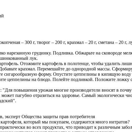
ий
копченая – 300 г, творог – 200 г, крахмал – 20 г, сметана – 20 г, 
ко нарезанную грудинку. Подливка. Обжарьте на сковороде мелк
ашинкованный лук.
картофель. Отожмите картофель в полотенце, чтобы удалить лиш
 Добавьте крахмал. Перемешайте до однородной массы. Сформир
те сигарообразную форму. Опустите цеппелины в кипящую воду н
те цеппелины на блюдо. Полейте подливкой. Положите ложку с
: "Для повышения урожая многие производители вносят в почву
 может пагубно отразиться на здоровье. Самый экологически чи
адский".
в, эксперт Общества защиты прав потребителя
 картофеля, который мы покупаем, содержится много нитратов?
практически во всех продуктах, что приводит к различным забо