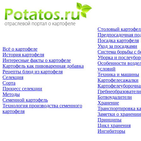
Столовый картофел
Предпосадочная по
Посадка картофеля
Уход за посадками
Всё о картофеле
Система борьбы с б
История картофеля
Уборка и послеубор
Интересные факты о картофеле
Особенности возде
Картофель как пивоваренная добавка
условий
Рецепты блюд из картофеля
Техника и машины
Селекция
Картофелесажалки
Сорта
Картофелеуборочна
Процесс селекции
Гребнеобразователи
Методы
Ботвоудалители
Семенной картофель
Хранение
Технология производства семенного
Транспортировка к
картофеля
Заметки о хранении
Принципы
Цикл хранения
Ингибиторы