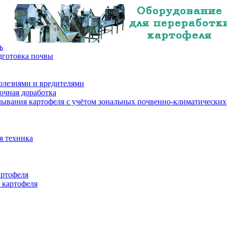
ь
дготовка почвы
олезнями и вредителями
очная доработка
лывания картофеля с учётом зональных почвенно-климатических
я техника
артофеля
 картофеля