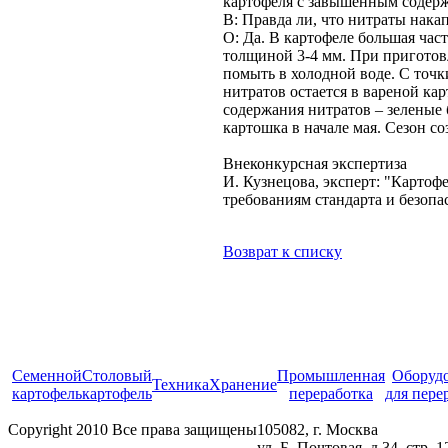
картофеля с завышенным содерж
В: Правда ли, что нитраты нака
О: Да. В картофеле большая час
толщиной 3-4 мм. При приготов
помыть в холодной воде. С точк
нитратов остается в вареной ка
содержания нитратов – зеленые
картошка в начале мая. Сезон со
Внеконкурсная экспертиза
И. Кузнецова, эксперт: "Картоф
требованиям стандарта и безоп
Возврат к списку
Cеменной
Столовый
Промышленная
Оборуд
Техника
Хранение
картофель
картофель
переработка
для пере
Copyright 2010 Все права защищены
105082, г. Москва
ул. Б. Почтовая, д.34, стр. 1