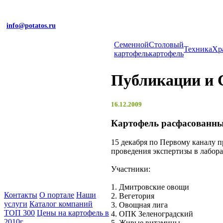
info@potatos.ru
Cеменной
Столовый
Техника
Хр
картофель
картофель
Публикации и
16.12.2009
Картофель расфасованны
15 декабря по Первому каналу п
проведения экспертизы в лабор
Участники:
1. Дмитровские овощи
Контакты
О портале
Наши
2. Вегетория
услуги
Каталог компаний
3. Овощная лига
ТОП 300
Цены на картофель в
4. ОПК Зеленоградский
2010г
5. Живые витамины