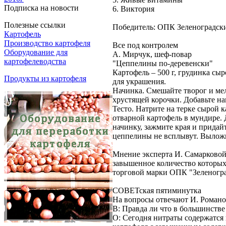
Подписка на новости
6. Виктория
Полезные ссылки
Победитель: ОПК Зеленоградск
Картофель
Производство картофеля
Все под контролем
Оборудование для
А. Мирчук, шеф-повар
картофелеводства
"Цеппелины по-деревенски"
Картофель – 500 г, грудинка сыро
Продукты из картофеля
для украшения.
Начинка. Смешайте творог и мел
хрустящей корочки. Добавьте н
Тесто. Натрите на терке сырой 
отварной картофель в мундире.
начинку, зажмите края и придай
цеппелины не всплывут. Выложи
Мнение эксперта И. Самарковой
завышенное количество которых
торговой марки ОПК "Зеленогр
СОВЕТская пятиминутка
На вопросы отвечают И. Романо
В: Правда ли что в большинстве
О: Сегодня нитраты содержатся 