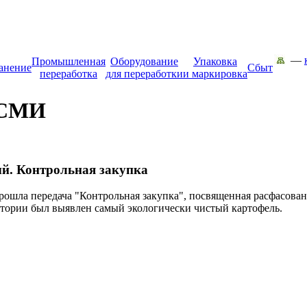
—
Промышленная
Оборудование
Упаковка
анение
Сбыт
переработка
для переработки
и маркировка
 СМИ
й. Контрольная закупка
рошла передача "Контрольная закупка", посвященная расфасова
атории был выявлен самый экологически чистый картофель.