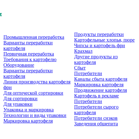
Продукты перерaботки
Промышленная переработка
Картофельные хлопья, пюре
Варианты переработки
Чипсы и картофель фри
картофеля
Крахмал
Первичная переработка
Другие продукты из
Требования к картофелю
картофеля
Оборудование
Сбыт
Варианты переработки
Потребители
картофеля
Каналы сбыта картофеля
Линия производства картофеля
Маркировка картофеля
фри
Продвижение картофеля
Для оптической сортировки
Картофель в рекламе
Для сортировки
Потребители
Для упаковки
Потребители сырого
Упаковка и маркировка
картофеля
Технологии и виды упаковки
Потребители снэков
Маркировка картофеля
Заведения общепита