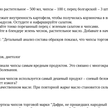
 растительное – 500 мл, чипсы – 100 г, перец болгарский – 3 шт.,
ьте внутренность картофеля, чтобы получилась корзиночка в ви
адусов. Остудите и нафаршируйте салатом.
йте тонко порезанный перец с зеленым салатом и чипсами.
е в блендере зелень чеснок, растительное масло. Добавьте в нач
: "Детальный анализ состава образцов показал, что чипсы торг
ов, диетолог
знали чипсы самым вредным продуктом. Это связано с многокр
болевания.
ния чипсов используется самый дешевый продукт – соевый белок
ет изжога?
екачественном масле. При повторной жарке масло становится си
ертиза чипсов торговой марки "Дафри, не прошедших народный 