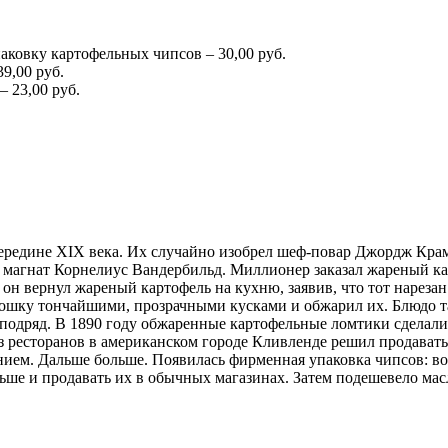
паковку картофельных чипсов – 30,00 руб.
9,00 руб.
 23,00 руб.
редине XIX века. Их случайно изобрел шеф-повар Джордж Крам в
ый магнат Корнелиус Вандербильд. Миллионер заказал жареный к
 он вернул жареный картофель на кухню, заявив, что тот нарез
тошку тончайшими, прозрачными кусками и обжарил их. Блюдо т
аз подряд. В 1890 году обжаренные картофельные ломтики сделал
з ресторанов в американском городе Кливленде решил продават
ением. Дальше больше. Появилась фирменная упаковка чипсов: во
ьше и продавать их в обычных магазинах. Затем подешевело мас