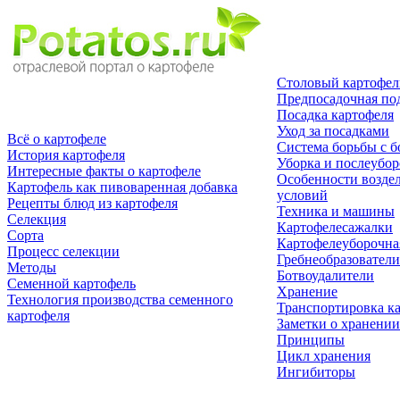
Столовый картофел
Предпосадочная по
Посадка картофеля
Уход за посадками
Всё о картофеле
Система борьбы с б
История картофеля
Уборка и послеубор
Интересные факты о картофеле
Особенности возде
Картофель как пивоваренная добавка
условий
Рецепты блюд из картофеля
Техника и машины
Селекция
Картофелесажалки
Сорта
Картофелеуборочна
Процесс селекции
Гребнеобразователи
Методы
Ботвоудалители
Семенной картофель
Хранение
Технология производства семенного
Транспортировка к
картофеля
Заметки о хранении
Принципы
Цикл хранения
Ингибиторы