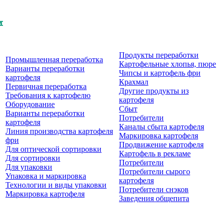
Продукты перерaботки
Промышленная переработка
Картофельные хлопья, пюре
Варианты переработки
Чипсы и картофель фри
картофеля
Крахмал
Первичная переработка
Другие продукты из
Требования к картофелю
картофеля
Оборудование
Сбыт
Варианты переработки
Потребители
картофеля
Каналы сбыта картофеля
Линия производства картофеля
Маркировка картофеля
фри
Продвижение картофеля
Для оптической сортировки
Картофель в рекламе
Для сортировки
Потребители
Для упаковки
Потребители сырого
Упаковка и маркировка
картофеля
Технологии и виды упаковки
Потребители снэков
Маркировка картофеля
Заведения общепита