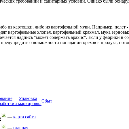
ических требований и санитарных условий. Однако были обнар
либо из картошки, либо из картофельной муки. Например, пелет -
одят картофельные хлопья, картофельный крахмал, мука зерновых
тречается надпись "может содержать арахис". Если у фабрики в с
н предупредить о возможности попадании орехов в продукт, пото
ование
Упаковка
Сбыт
работки
и маркировка
—
карта сайта
2
—
главная