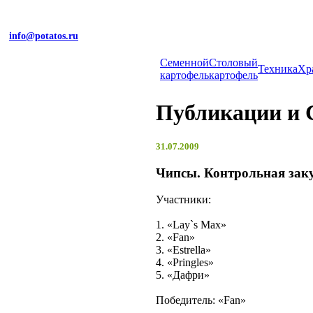
info@potatos.ru
Cеменной
Столовый
Техника
Хр
картофель
картофель
Публикации и
31.07.2009
Чипсы. Контрольная зак
Участники:
1. «Lay`s Max»
2. «Fan»
3. «Estrella»
4. «Pringles»
5. «Дафри»
Победитель: «Fan»