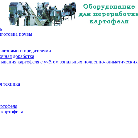
ь
дготовка почвы
олезнями и вредителями
очная доработка
лывания картофеля с учётом зональных почвенно-климатических
я техника
артофеля
 картофеля