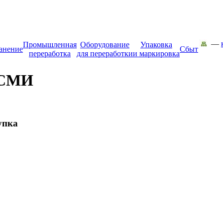
—
Промышленная
Оборудование
Упаковка
анение
Сбыт
переработка
для переработки
и маркировка
 СМИ
упка