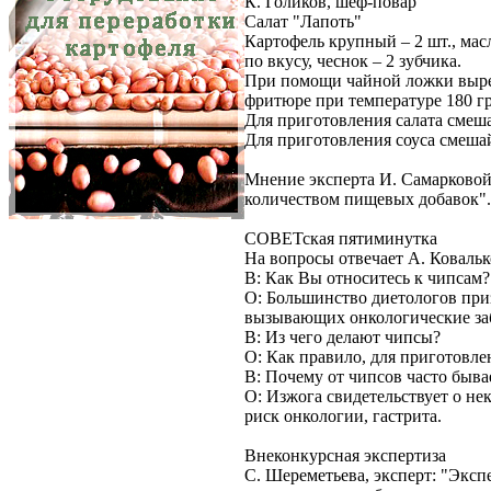
К. Голиков, шеф-повар
Салат "Лапоть"
Картофель крупный – 2 шт., масло
по вкусу, чеснок – 2 зубчика.
При помощи чайной ложки выреж
фритюре при температуре 180 гр
Для приготовления салата смеша
Для приготовления соуса смешайт
Мнение эксперта И. Самарковой
количеством пищевых добавок".
СОВЕТская пятиминутка
На вопросы отвечает А. Ковальк
В: Как Вы относитесь к чипсам?
О: Большинство диетологов при
вызывающих онкологические за
В: Из чего делают чипсы?
О: Как правило, для приготовле
В: Почему от чипсов часто быва
О: Изжога свидетельствует о н
риск онкологии, гастрита.
Внеконкурсная экспертиза
С. Шереметьева, эксперт: "Эксп