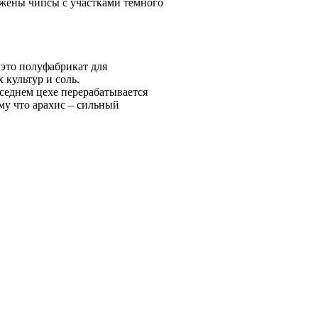
ужены чипсы с участками темного
 это полуфабрикат для
 культур и соль.
оседнем цехе перерабатывается
му что арахис – сильный