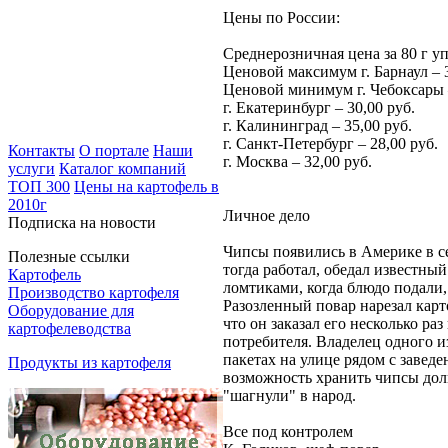
Цены по России:
Среднерозничная цена за 80 г у
Ценовой максимум г. Барнаул – 3
Ценовой минимум г. Чебоксары –
г. Екатеринбург – 30,00 руб.
г. Калининград – 35,00 руб.
г. Санкт-Петербург – 28,00 руб.
Контакты
О портале
Наши
г. Москва – 32,00 руб.
услуги
Каталог компаний
ТОП 300
Цены на картофель в
2010г
Личное дело
Подписка на новости
Чипсы появились в Америке в се
Полезные ссылки
тогда работал, обедал известн
Картофель
ломтиками, когда блюдо подали,
Производство картофеля
Разозленный повар нарезал кар
Оборудование для
что он заказал его несколько р
картофелеводства
потребителя. Владелец одного и
пакетах на улице рядом с завед
Продукты из картофеля
возможность хранить чипсы дол
"шагнули" в народ.
Все под контролем