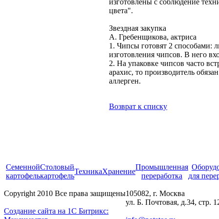
изготовлены с соблюдение техн
цвета".
Звездная закупка
А. Гребенщикова, актриса
1. Чипсы готовят 2 способами: 
изготовления чипсов. В него вх
2. На упаковке чипсов часто вс
арахис, то производитель обяза
аллерген.
Возврат к списку
Cеменной
Столовый
Промышленная
Оборуд
Техника
Хранение
картофель
картофель
переработка
для пере
Copyright 2010 Все права защищены
105082, г. Москва
ул. Б. Почтовая, д.34, стр. 1
Создание сайта на 1С Битрикс: