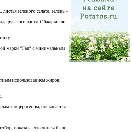
 листья зеленого салата, зелень –
де русского лаптя. Обжарьте во
инку.
овой марки "Fan" с минимальным
атным использованием жиров,
.
льным канцерогеном, повышается
отбор, показала, что чипсы были